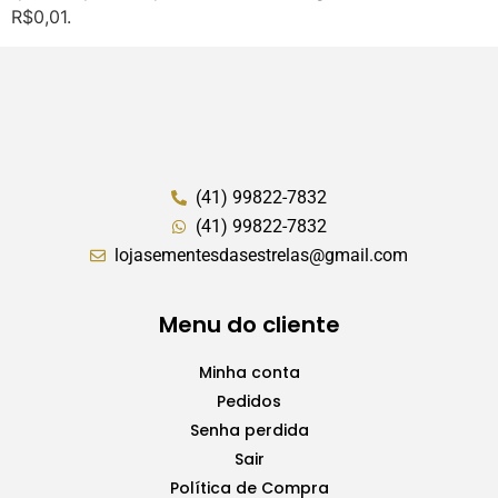
R$0,01.
(41) 99822-7832
(41) 99822-7832
lojasementesdasestrelas@gmail.com
Menu do cliente
Minha conta
Pedidos
Senha perdida
Sair
Política de Compra