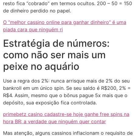
resto fica “cobrado” em termos ocultos. 200 – 50 = 150
de dinheiro perdido no papel.
O “melhor cassino online para ganhar dinheiro” é uma
piada cara que ninguém ri
Estratégia de números:
como não ser mais um
peixe no aquário
Use a regra dos 2%: nunca arrisque mais de 2% do seu
bankroll em um único spin. Se seu saldo é R$200, 2% =
R$4. Assim, mesmo que o bônus pague 5x mais que o
depósito, sua exposição fica controlada.
primebetz casino cadastre-se hoje ganhe free spins na
hora BR: a verdade que ninguém quer contar
Mas atenção, alguns cassinos inflacionam o requisito de