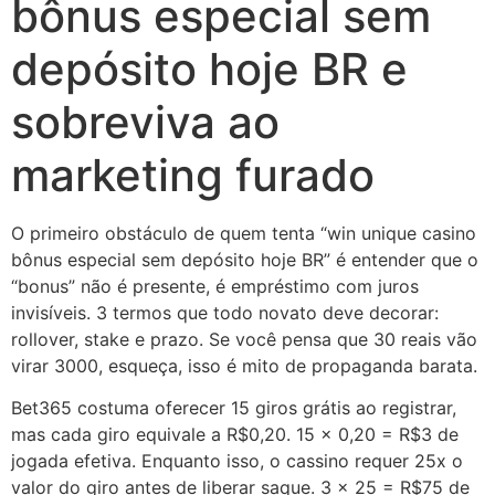
bônus especial sem
depósito hoje BR e
sobreviva ao
marketing furado
O primeiro obstáculo de quem tenta “win unique casino
bônus especial sem depósito hoje BR” é entender que o
“bonus” não é presente, é empréstimo com juros
invisíveis. 3 termos que todo novato deve decorar:
rollover, stake e prazo. Se você pensa que 30 reais vão
virar 3000, esqueça, isso é mito de propaganda barata.
Bet365 costuma oferecer 15 giros grátis ao registrar,
mas cada giro equivale a R$0,20. 15 × 0,20 = R$3 de
jogada efetiva. Enquanto isso, o cassino requer 25x o
valor do giro antes de liberar saque. 3 × 25 = R$75 de