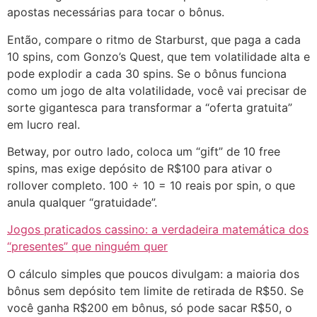
apostas necessárias para tocar o bônus.
Então, compare o ritmo de Starburst, que paga a cada
10 spins, com Gonzo’s Quest, que tem volatilidade alta e
pode explodir a cada 30 spins. Se o bônus funciona
como um jogo de alta volatilidade, você vai precisar de
sorte gigantesca para transformar a “oferta gratuita”
em lucro real.
Betway, por outro lado, coloca um “gift” de 10 free
spins, mas exige depósito de R$100 para ativar o
rollover completo. 100 ÷ 10 = 10 reais por spin, o que
anula qualquer “gratuidade”.
Jogos praticados cassino: a verdadeira matemática dos
“presentes” que ninguém quer
O cálculo simples que poucos divulgam: a maioria dos
bônus sem depósito tem limite de retirada de R$50. Se
você ganha R$200 em bônus, só pode sacar R$50, o