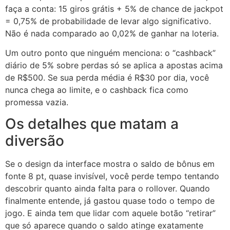
faça a conta: 15 giros grátis + 5% de chance de jackpot
= 0,75% de probabilidade de levar algo significativo.
Não é nada comparado ao 0,02% de ganhar na loteria.
Um outro ponto que ninguém menciona: o “cashback”
diário de 5% sobre perdas só se aplica a apostas acima
de R$500. Se sua perda média é R$30 por dia, você
nunca chega ao limite, e o cashback fica como
promessa vazia.
Os detalhes que matam a
diversão
Se o design da interface mostra o saldo de bônus em
fonte 8 pt, quase invisível, você perde tempo tentando
descobrir quanto ainda falta para o rollover. Quando
finalmente entende, já gastou quase todo o tempo de
jogo. E ainda tem que lidar com aquele botão “retirar”
que só aparece quando o saldo atinge exatamente