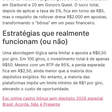
em Starburst e 20 em Gonzo’s Quest. O lucro total,
depois de aplicar a taxa de 5%, fica em torno de R$5,
mas o requisito de rollover drena R$2.000 em apostas,
transformando o “bônus” em um peso financeiro.
Estratégias que realmente
funcionam (ou não)
Uma abordagem lógica seria limitar a aposta a R$0,50
por giro. Em 100 giros, o investimento total é de apenas
R$50. Mesmo com um RTP de 95%, a perda esperada
fica em R$2,50, ainda menor que a maioria dos
depósitos exigidos. No entanto, a maioria das
plataformas impõe um limite mínimo de R$1 por giro,
elevando o custo de oportunidade.
Esc online casino bônus sem depósito 2026 especial
Brasil: Acorda, Não é Presente