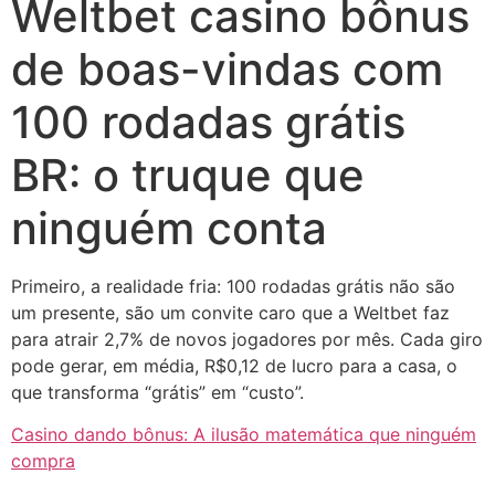
Weltbet casino bônus
de boas-vindas com
100 rodadas grátis
BR: o truque que
ninguém conta
Primeiro, a realidade fria: 100 rodadas grátis não são
um presente, são um convite caro que a Weltbet faz
para atrair 2,7% de novos jogadores por mês. Cada giro
pode gerar, em média, R$0,12 de lucro para a casa, o
que transforma “grátis” em “custo”.
Casino dando bônus: A ilusão matemática que ninguém
compra