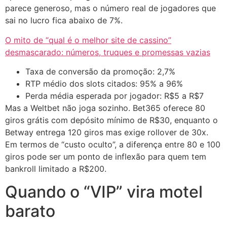
parece generoso, mas o número real de jogadores que
sai no lucro fica abaixo de 7%.
O mito de “qual é o melhor site de cassino”
desmascarado: números, truques e promessas vazias
Taxa de conversão da promoção: 2,7%
RTP médio dos slots citados: 95% a 96%
Perda média esperada por jogador: R$5 a R$7
Mas a Weltbet não joga sozinho. Bet365 oferece 80
giros grátis com depósito mínimo de R$30, enquanto o
Betway entrega 120 giros mas exige rollover de 30x.
Em termos de “custo oculto”, a diferença entre 80 e 100
giros pode ser um ponto de inflexão para quem tem
bankroll limitado a R$200.
Quando o “VIP” vira motel
barato