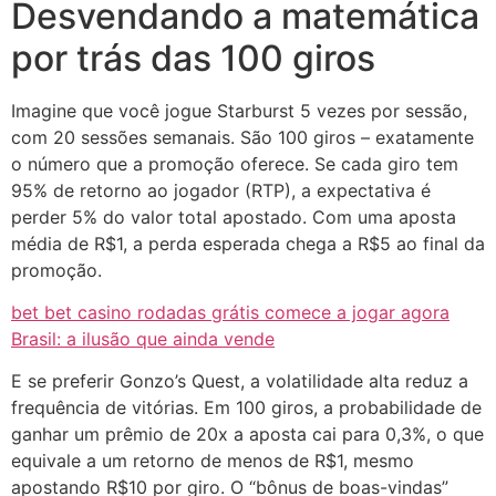
Desvendando a matemática
por trás das 100 giros
Imagine que você jogue Starburst 5 vezes por sessão,
com 20 sessões semanais. São 100 giros – exatamente
o número que a promoção oferece. Se cada giro tem
95% de retorno ao jogador (RTP), a expectativa é
perder 5% do valor total apostado. Com uma aposta
média de R$1, a perda esperada chega a R$5 ao final da
promoção.
bet bet casino rodadas grátis comece a jogar agora
Brasil: a ilusão que ainda vende
E se preferir Gonzo’s Quest, a volatilidade alta reduz a
frequência de vitórias. Em 100 giros, a probabilidade de
ganhar um prêmio de 20x a aposta cai para 0,3%, o que
equivale a um retorno de menos de R$1, mesmo
apostando R$10 por giro. O “bônus de boas-vindas”