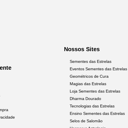
Nossos Sites
Sementes das Estrelas
ente
Eventos Sementes das Estrelas
Geométricos de Cura
Magias das Estrelas
Loja Sementes das Estrelas
a
Dharma Dourado
Tecnologias das Estrelas
ompra
Ensino Sementes das Estrelas
ivacidade
Selos de Salomão