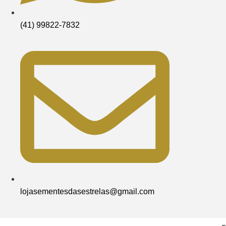
(41) 99822-7832
lojasementesdasestrelas@gmail.com