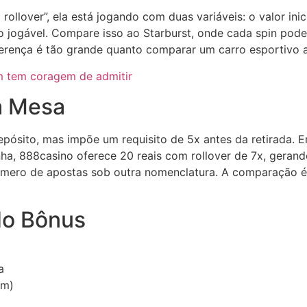
lover”, ela está jogando com duas variáveis: o valor inici
ldo jogável. Compare isso ao Starburst, onde cada spin pode
ferença é tão grande quanto comparar um carro esportivo a
ém tem coragem de admitir
a Mesa
pósito, mas impõe um requisito de 5x antes da retirada. E
inha, 888casino oferece 20 reais com rollover de 7x, geran
número de apostas sob outra nomenclatura. A comparação é
do Bônus
a
am)