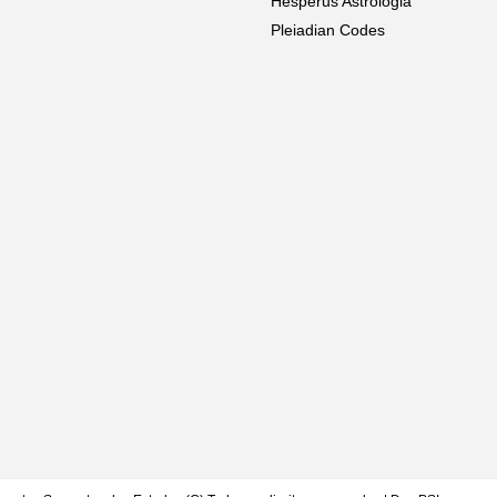
Hesperus Astrologia
Pleiadian Codes