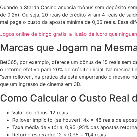
Quando a Starda Casino anuncia “bônus sem depósito sem rol
de 0,2x). Ou seja, 20 reais de crédito viram 4 reais de sa
mal paga o custo da aposta mínima de 0,05 reais. Essa di
Jogos online de bingo gratis: a ilusão de lucro que ningu
Marcas que Jogam na Mesm
Bet365, por exemplo, oferece um bônus de 15 reais sem de
o retorno efetivo para 20% do crédito inicial. Na mesma l
“sem rollover”, na prática ela está empurrando o mesmo 
que um ingresso de cinema em 3D.
Como Calcular o Custo Real 
Valor do bônus: 12 reais
Rollover implícito (se houver): 4x = 48 reais de apost
Taxa média de vitória: 0,95 (95% das apostas retorn
Retorno esperado: 12 × 0,95 = 11,4 reais