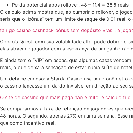
Perda potencial após rollover: 48 – 11,4 = 36,6 reais
O cálculo acima mostra que, ao cumprir o rollover, o jogad
seria que o “bônus” tem um limite de saque de 0,01 real, o
fair go casino cashback bônus sem depósito Brasil: a jog
Gonzo’s Quest, com sua volatilidade alta, pode dobrar o
elas atraem o jogador com a esperança de um ganho rápido
E ainda tem o “VIP” em aspas, que algumas casas vendem co
reais, o que deixa a sensação de estar numa suíte de hote
Um detalhe curioso: a Starda Casino usa um cronômetro d
o cassino lançasse um dardo invisível em direção ao seu s
O site de cassino que mais paga não é mito, é cálculo frio
Se compararmos a taxa de retenção de jogadores que rec
48 horas. O segundo, apenas 27% em uma semana. Esse nú
que como incentivo real.