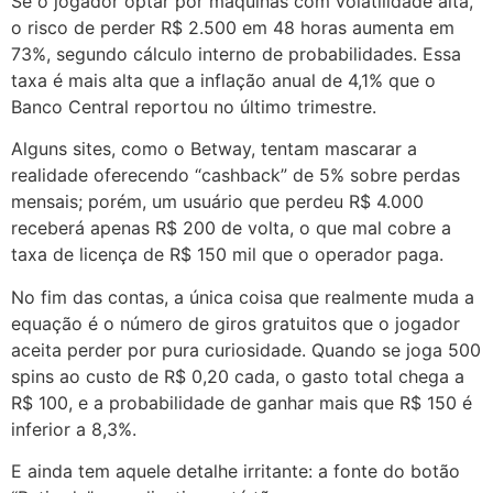
Se o jogador optar por máquinas com volatilidade alta,
o risco de perder R$ 2.500 em 48 horas aumenta em
73%, segundo cálculo interno de probabilidades. Essa
taxa é mais alta que a inflação anual de 4,1% que o
Banco Central reportou no último trimestre.
Alguns sites, como o Betway, tentam mascarar a
realidade oferecendo “cashback” de 5% sobre perdas
mensais; porém, um usuário que perdeu R$ 4.000
receberá apenas R$ 200 de volta, o que mal cobre a
taxa de licença de R$ 150 mil que o operador paga.
No fim das contas, a única coisa que realmente muda a
equação é o número de giros gratuitos que o jogador
aceita perder por pura curiosidade. Quando se joga 500
spins ao custo de R$ 0,20 cada, o gasto total chega a
R$ 100, e a probabilidade de ganhar mais que R$ 150 é
inferior a 8,3%.
E ainda tem aquele detalhe irritante: a fonte do botão