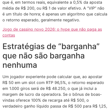
que é, em termos reais, equivalente a 0,5% da aposta
média de R$ 200, ou R$ 1 de valor efetivo. A “VIP” não
é um título de honra; é apenas um algoritmo que calcula
o retorno esperado, geralmente negativo.
Jogo de cassino novo 2026: o hype que não paga as
contas
Estratégias de “barganha”
que não são barganha
nenhuma
Um jogador experiente pode calcular que, ao apostar
R$ 50 em um slot com RTP 96,5%, o retorno esperado
em 1.000 giros será de R$ 48.250, o que já inclui a
margem de lucro da operadora. Se o bônus de boas-
vindas oferece 100% de recarga até R$ 500, o
verdadeiro ganho líquido passa de R$ 500 para R$ 1,25,