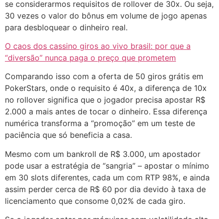
se considerarmos requisitos de rollover de 30x. Ou seja,
30 vezes o valor do bônus em volume de jogo apenas
para desbloquear o dinheiro real.
O caos dos cassino giros ao vivo brasil: por que a
“diversão” nunca paga o preço que prometem
Comparando isso com a oferta de 50 giros grátis em
PokerStars, onde o requisito é 40x, a diferença de 10x
no rollover significa que o jogador precisa apostar R$
2.000 a mais antes de tocar o dinheiro. Essa diferença
numérica transforma a “promoção” em um teste de
paciência que só beneficia a casa.
Mesmo com um bankroll de R$ 3.000, um apostador
pode usar a estratégia de “sangria” – apostar o mínimo
em 30 slots diferentes, cada um com RTP 98%, e ainda
assim perder cerca de R$ 60 por dia devido à taxa de
licenciamento que consome 0,02% de cada giro.