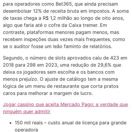
para operadores como Bet365, que ainda precisam
desembolsar 12% de receita bruta em impostos. A soma
de taxas chega a R$ 1,2 milhão ao longo de oito anos,
algo que faria até o cofre da Caixa tremer. Em
contraste, plataformas menores pagam menos, mas
recebem inspeções duas vezes mais frequentes, como
se o auditor fosse um leão faminto de relatórios.
Segundo, o número de slots aprovados caiu de 423 em
2018 para 298 em 2023, uma redução de 29,6% que
deixa os jogadores sem escolha e os bancos com
menos prejuízo. O ajuste de catálogo tem a mesma
lógica de um menu de restaurante que corta pratos
caros para melhorar a margem de lucro.
Jogar cassino que aceita Mercado Pago: a verdade que
ninguém quer admitir
150 mil reais – custo anual de licença para grande
operadora