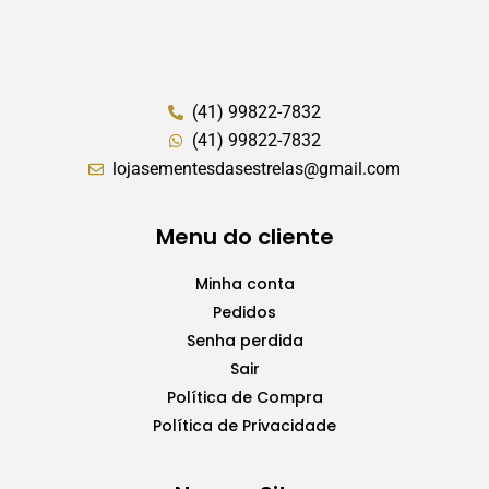
(41) 99822-7832
(41) 99822-7832
lojasementesdasestrelas@gmail.com
Menu do cliente
Minha conta
Pedidos
Senha perdida
Sair
Política de Compra
Política de Privacidade