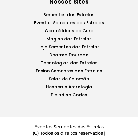
Nossos Sites
Sementes das Estrelas
Eventos Sementes das Estrelas
Geométricos de Cura
Magias das Estrelas
Loja Sementes das Estrelas
Dharma Dourado
Tecnologias das Estrelas
Ensino Sementes das Estrelas
Selos de Salomão
Hesperus Astrologia
Pleiadian Codes
Eventos Sementes das Estrelas
(C) Todos os direitos reservados |