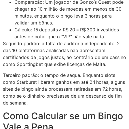
Comparação: Um jogador de Gonzo’s Quest pode
chegar ao 10 milhão de moedas em menos de 30
minutos, enquanto o bingo leva 3 horas para
validar um bônus.
Cálculo: 15 deposits × R$ 20 = R$ 300 investidos
antes de notar que o “VIP” não vale nada.
Segundo padrão: a falta de auditoria independente. 2
das 10 plataformas analisadas não apresentam
certificados de jogos justos, ao contrário de um cassino
como Sportingbet que exibe licenças de Malta.
Terceiro padrão: o tempo de saque. Enquanto slots
como Starburst liberam ganhos em até 24 horas, alguns
sites de bingo ainda processam retiradas em 72 horas,
como se o dinheiro precisasse de um descanso de fim
de semana.
Como Calcular se um Bingo
Vale a Pena