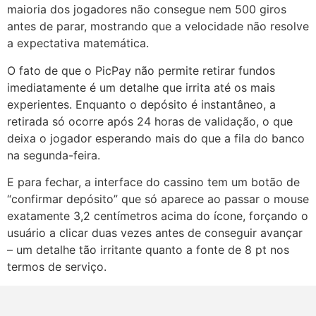
maioria dos jogadores não consegue nem 500 giros
antes de parar, mostrando que a velocidade não resolve
a expectativa matemática.
O fato de que o PicPay não permite retirar fundos
imediatamente é um detalhe que irrita até os mais
experientes. Enquanto o depósito é instantâneo, a
retirada só ocorre após 24 horas de validação, o que
deixa o jogador esperando mais do que a fila do banco
na segunda-feira.
E para fechar, a interface do cassino tem um botão de
“confirmar depósito” que só aparece ao passar o mouse
exatamente 3,2 centímetros acima do ícone, forçando o
usuário a clicar duas vezes antes de conseguir avançar
– um detalhe tão irritante quanto a fonte de 8 pt nos
termos de serviço.