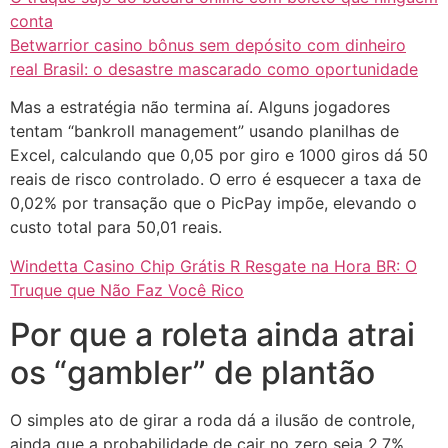
conta
Betwarrior casino bônus sem depósito com dinheiro
real Brasil: o desastre mascarado como oportunidade
Mas a estratégia não termina aí. Alguns jogadores
tentam “bankroll management” usando planilhas de
Excel, calculando que 0,05 por giro e 1000 giros dá 50
reais de risco controlado. O erro é esquecer a taxa de
0,02% por transação que o PicPay impõe, elevando o
custo total para 50,01 reais.
Windetta Casino Chip Grátis R Resgate na Hora BR: O
Truque que Não Faz Você Rico
Por que a roleta ainda atrai
os “gambler” de plantão
O simples ato de girar a roda dá a ilusão de controle,
ainda que a probabilidade de cair no zero seja 2,7%