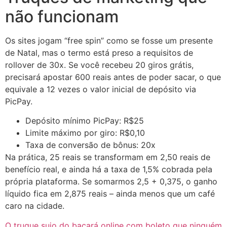
não funcionam
Os sites jogam “free spin” como se fosse um presente
de Natal, mas o termo está preso a requisitos de
rollover de 30x. Se você recebeu 20 giros grátis,
precisará apostar 600 reais antes de poder sacar, o que
equivale a 12 vezes o valor inicial de depósito via
PicPay.
Depósito mínimo PicPay: R$25
Limite máximo por giro: R$0,10
Taxa de conversão de bônus: 20x
Na prática, 25 reais se transformam em 2,50 reais de
benefício real, e ainda há a taxa de 1,5% cobrada pela
própria plataforma. Se somarmos 2,5 + 0,375, o ganho
líquido fica em 2,875 reais – ainda menos que um café
caro na cidade.
O truque sujo do bacará online com boleto que ninguém