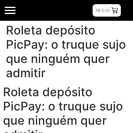
R$
0,00
Roleta depósito
PicPay: o truque sujo
que ninguém quer
admitir
Roleta depósito
PicPay: o truque sujo
que ninguém quer