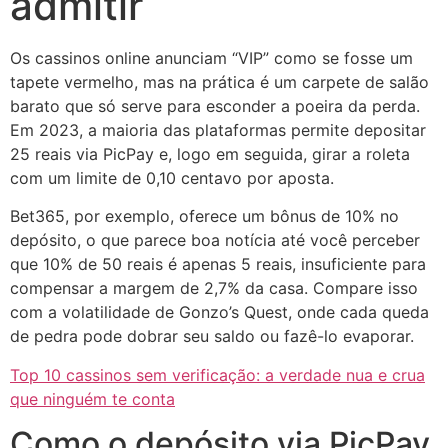
admitir
Os cassinos online anunciam “VIP” como se fosse um
tapete vermelho, mas na prática é um carpete de salão
barato que só serve para esconder a poeira da perda.
Em 2023, a maioria das plataformas permite depositar
25 reais via PicPay e, logo em seguida, girar a roleta
com um limite de 0,10 centavo por aposta.
Bet365, por exemplo, oferece um bônus de 10% no
depósito, o que parece boa notícia até você perceber
que 10% de 50 reais é apenas 5 reais, insuficiente para
compensar a margem de 2,7% da casa. Compare isso
com a volatilidade de Gonzo’s Quest, onde cada queda
de pedra pode dobrar seu saldo ou fazê-lo evaporar.
Top 10 cassinos sem verificação: a verdade nua e crua
que ninguém te conta
Como o depósito via PicPay