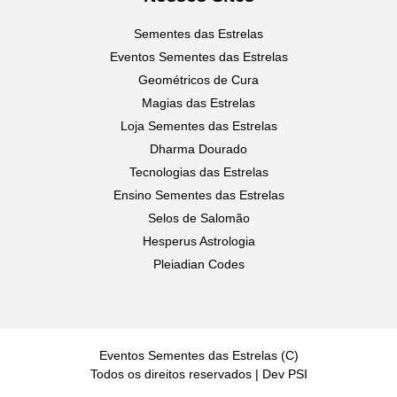
Sementes das Estrelas
Eventos Sementes das Estrelas
Geométricos de Cura
Magias das Estrelas
Loja Sementes das Estrelas
Dharma Dourado
Tecnologias das Estrelas
Ensino Sementes das Estrelas
Selos de Salomão
Hesperus Astrologia
Pleiadian Codes
Eventos Sementes das Estrelas (C)
Todos os direitos reservados | Dev
PSI