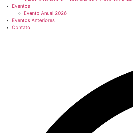
Eventos
Evento Anual 2026
Eventos Anteriores
Contato