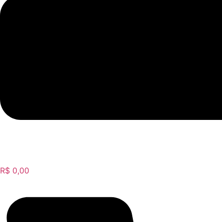
R$
0,00