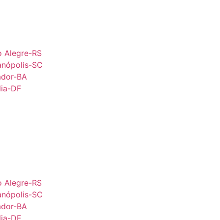
o Alegre-RS
anópolis-SC
ador-BA
lia-DF
o Alegre-RS
anópolis-SC
ador-BA
lia-DF