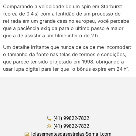
Comparando a velocidade de um spin em Starburst
(cerca de 0,4 s) com a lentidão de um processo de
retirada em um grande cassino europeu, você percebe
que a paciência exigida para o último passo é maior
que a de assistir a um filme inteiro de 2 h.
Um detalhe irritante que nunca deixa de me incomodar:
o tamanho da fonte nas telas de termos e condições,
que parece ter sido projetado em 1998, obrigando a
usar lupa digital para ler que “o bônus expira em 24 h”.
(41) 99822-7832
(41) 99822-7832
lojasementesdasestrelas@gmail.com