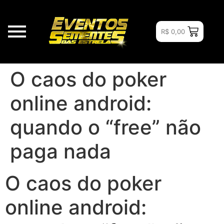
R$
0,00
O caos do poker
online android:
quando o “free” não
paga nada
O caos do poker
online android: