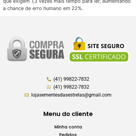
que exigem 1,3 vezes mais tempo para ler, aumentando
a chance de erro humano em 22%.
(41) 99822-7832
(41) 99822-7832
lojasementesdasestrelas@gmail.com
Menu do cliente
Minha conta
Pedidos