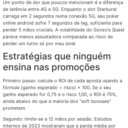
Um ponto de dor que poucos mencionam é a diferença
de latência entre 4G e 5G. Enquanto o slot Starburst
carrega em 2 segundos numa conexão 5G, seu poker
online android sofre 7 segundos de lag, suficiente para
perder 5 mãos cruciais. A volatilidade do Gonzo’s Quest
parece menos assustadora comparada ao risco de
perder um turno só por mau sinal.
Estratégias que ninguém
ensina nas promoções
Primeiro passo: calcule o ROI de cada aposta usando a
fórmula (ganho esperado ÷ risco) × 100. Se o seu
ganho esperado for 0,75 e o risco 1,00, o ROI é 75%,
ainda abaixo do que a maioria dos “soft bonuses”
prometem.
Segundo: limite-se a 12 mãos por sessão. Estudos
internos de 2023 mostraram que a perda média por