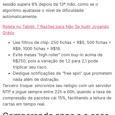
sessão supera 8% depois da 13ª mão, como se o
algoritmo ajustasse o nível de dificuldade
automaticamente.
Roleta no Tablet: 7 Razões para Não Se Iludir Jogando
Grátis
Use filtros de chip: 250 fichas = R$5, 500 fichas =
R$9, 1000 fichas = R$16.
Evite mesas “high roller” com buy-in acima de
R$250, pois a variação de 1,2 para 2,1 pode
triplicar seu risco.
Desligue notificações de “free spin” que prometem
nada além de distração.
Terceiro truque: sincronize seu relógio com um servidor
NTP e jogue sempre entre 22h e 00h, quando a taxa de
compressão de pacotes cai 15%, facilitando a leitura de
cartas em tempo real.