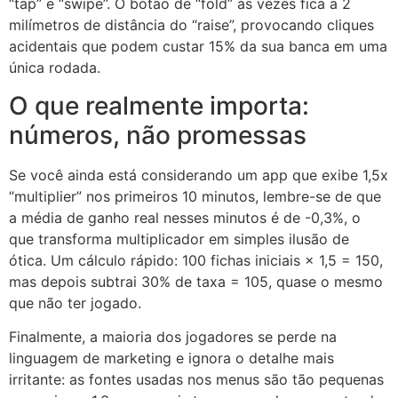
“tap” e “swipe”. O botão de “fold” às vezes fica a 2
milímetros de distância do “raise”, provocando cliques
acidentais que podem custar 15% da sua banca em uma
única rodada.
O que realmente importa:
números, não promessas
Se você ainda está considerando um app que exibe 1,5x
“multiplier” nos primeiros 10 minutos, lembre-se de que
a média de ganho real nesses minutos é de -0,3%, o
que transforma multiplicador em simples ilusão de
ótica. Um cálculo rápido: 100 fichas iniciais × 1,5 = 150,
mas depois subtrai 30% de taxa = 105, quase o mesmo
que não ter jogado.
Finalmente, a maioria dos jogadores se perde na
linguagem de marketing e ignora o detalhe mais
irritante: as fontes usadas nos menus são tão pequenas