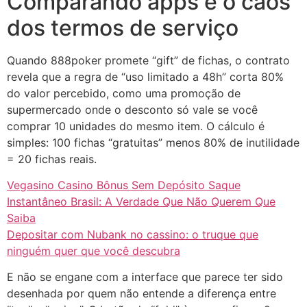
Comparando apps e o caos
dos termos de serviço
Quando 888poker promete “gift” de fichas, o contrato
revela que a regra de “uso limitado a 48h” corta 80%
do valor percebido, como uma promoção de
supermercado onde o desconto só vale se você
comprar 10 unidades do mesmo item. O cálculo é
simples: 100 fichas “gratuitas” menos 80% de inutilidade
= 20 fichas reais.
Vegasino Casino Bônus Sem Depósito Saque
Instantâneo Brasil: A Verdade Que Não Querem Que
Saiba
Depositar com Nubank no cassino: o truque que
ninguém quer que você descubra
E não se engane com a interface que parece ter sido
desenhada por quem não entende a diferença entre