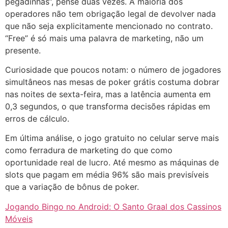
pegadinhas”, pense duas vezes. A maioria dos
operadores não tem obrigação legal de devolver nada
que não seja explicitamente mencionado no contrato.
“Free” é só mais uma palavra de marketing, não um
presente.
Curiosidade que poucos notam: o número de jogadores
simultâneos nas mesas de poker grátis costuma dobrar
nas noites de sexta-feira, mas a latência aumenta em
0,3 segundos, o que transforma decisões rápidas em
erros de cálculo.
Em última análise, o jogo gratuito no celular serve mais
como ferradura de marketing do que como
oportunidade real de lucro. Até mesmo as máquinas de
slots que pagam em média 96% são mais previsíveis
que a variação de bônus de poker.
Jogando Bingo no Android: O Santo Graal dos Cassinos
Móveis