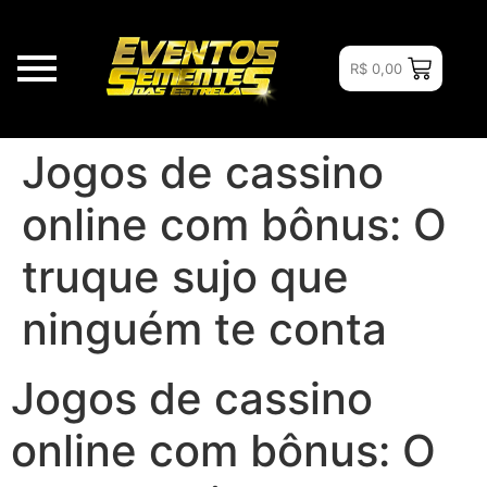
R$
0,00
Jogos de cassino
online com bônus: O
truque sujo que
ninguém te conta
Jogos de cassino
online com bônus: O