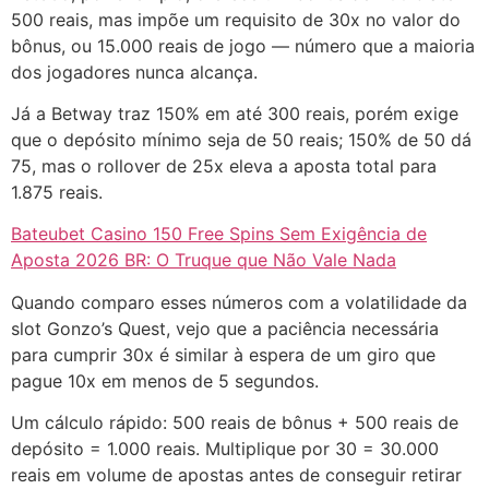
500 reais, mas impõe um requisito de 30x no valor do
bônus, ou 15.000 reais de jogo — número que a maioria
dos jogadores nunca alcança.
Já a Betway traz 150% em até 300 reais, porém exige
que o depósito mínimo seja de 50 reais; 150% de 50 dá
75, mas o rollover de 25x eleva a aposta total para
1.875 reais.
Bateubet Casino 150 Free Spins Sem Exigência de
Aposta 2026 BR: O Truque que Não Vale Nada
Quando comparo esses números com a volatilidade da
slot Gonzo’s Quest, vejo que a paciência necessária
para cumprir 30x é similar à espera de um giro que
pague 10x em menos de 5 segundos.
Um cálculo rápido: 500 reais de bônus + 500 reais de
depósito = 1.000 reais. Multiplique por 30 = 30.000
reais em volume de apostas antes de conseguir retirar