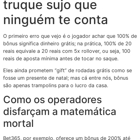
truque sujo que
ninguém te conta
O primeiro erro que vejo é o jogador achar que 100% de
bônus significa dinheiro grátis; na prática, 100% de 20
reais equivale a 20 reais com 5x rollover, ou seja, 100
reais de aposta mínima antes de tocar no saque.
Eles ainda prometem “gift” de rodadas grátis como se
fosse um presente de natal; mas cá entre nós, bônus
são apenas trampolins para o lucro da casa.
Como os operadores
disfarçam a matemática
mortal
Bet365, por exemplo, oferece um bônus de 200% até