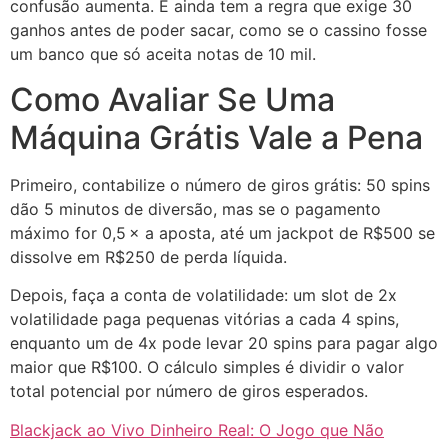
confusão aumenta. E ainda tem a regra que exige 30
ganhos antes de poder sacar, como se o cassino fosse
um banco que só aceita notas de 10 mil.
Como Avaliar Se Uma
Máquina Grátis Vale a Pena
Primeiro, contabilize o número de giros grátis: 50 spins
dão 5 minutos de diversão, mas se o pagamento
máximo for 0,5 × a aposta, até um jackpot de R$500 se
dissolve em R$250 de perda líquida.
Depois, faça a conta de volatilidade: um slot de 2x
volatilidade paga pequenas vitórias a cada 4 spins,
enquanto um de 4x pode levar 20 spins para pagar algo
maior que R$100. O cálculo simples é dividir o valor
total potencial por número de giros esperados.
Blackjack ao Vivo Dinheiro Real: O Jogo que Não