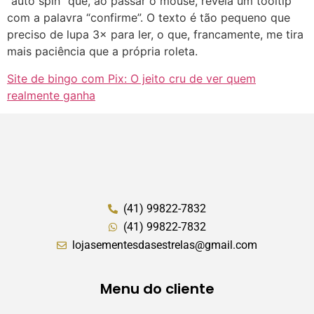
“auto spin” que, ao passar o mouse, revela um tooltip
com a palavra “confirme”. O texto é tão pequeno que
preciso de lupa 3× para ler, o que, francamente, me tira
mais paciência que a própria roleta.
Site de bingo com Pix: O jeito cru de ver quem
realmente ganha
(41) 99822-7832
(41) 99822-7832
lojasementesdasestrelas@gmail.com
Menu do cliente