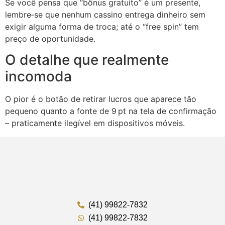
Se você pensa que “bônus gratuito” é um presente,
lembre‑se que nenhum cassino entrega dinheiro sem
exigir alguma forma de troca; até o “free spin” tem
preço de oportunidade.
O detalhe que realmente
incomoda
O pior é o botão de retirar lucros que aparece tão
pequeno quanto a fonte de 9 pt na tela de confirmação
– praticamente ilegível em dispositivos móveis.
(41) 99822-7832
(41) 99822-7832