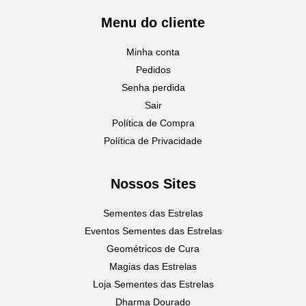
Menu do cliente
Minha conta
Pedidos
Senha perdida
Sair
Política de Compra
Política de Privacidade
Nossos Sites
Sementes das Estrelas
Eventos Sementes das Estrelas
Geométricos de Cura
Magias das Estrelas
Loja Sementes das Estrelas
Dharma Dourado