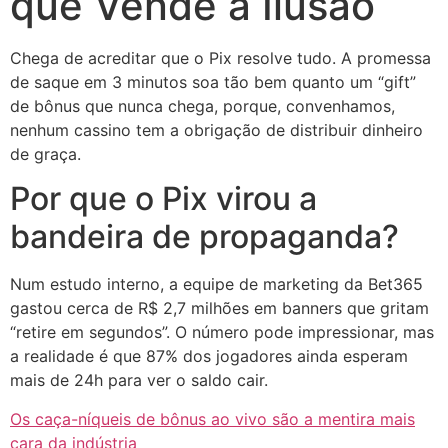
que Vende a Ilusão
Chega de acreditar que o Pix resolve tudo. A promessa
de saque em 3 minutos soa tão bem quanto um “gift”
de bônus que nunca chega, porque, convenhamos,
nenhum cassino tem a obrigação de distribuir dinheiro
de graça.
Por que o Pix virou a
bandeira de propaganda?
Num estudo interno, a equipe de marketing da Bet365
gastou cerca de R$ 2,7 milhões em banners que gritam
“retire em segundos”. O número pode impressionar, mas
a realidade é que 87% dos jogadores ainda esperam
mais de 24h para ver o saldo cair.
Os caça-níqueis de bônus ao vivo são a mentira mais
cara da indústria