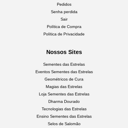
Pedidos
Senha perdida
Sair
Política de Compra
Política de Privacidade
Nossos Sites
Sementes das Estrelas
Eventos Sementes das Estrelas
Geométricos de Cura
Magias das Estrelas
Loja Sementes das Estrelas
Dharma Dourado
Tecnologias das Estrelas
Ensino Sementes das Estrelas
Selos de Salomão