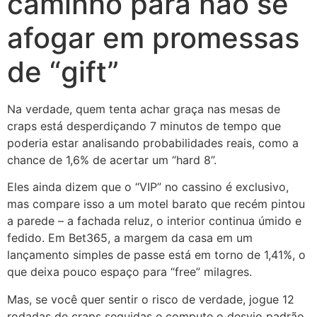
caminho para não se
afogar em promessas
de “gift”
Na verdade, quem tenta achar graça nas mesas de
craps está desperdiçando 7 minutos de tempo que
poderia estar analisando probabilidades reais, como a
chance de 1,6% de acertar um “hard 8”.
Eles ainda dizem que o “VIP” no cassino é exclusivo,
mas compare isso a um motel barato que recém pintou
a parede – a fachada reluz, o interior continua úmido e
fedido. Em Bet365, a margem da casa em um
lançamento simples de passe está em torno de 1,41%, o
que deixa pouco espaço para “free” milagres.
Mas, se você quer sentir o risco de verdade, jogue 12
rodadas de craps seguidas e compute o desvio padrão