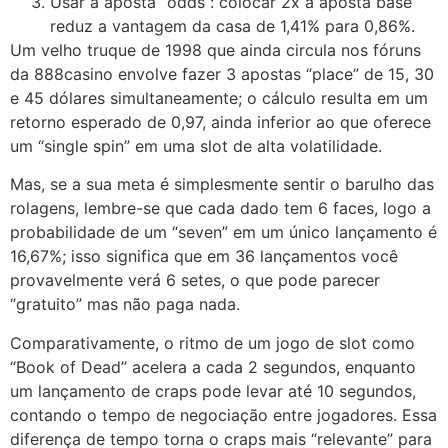
Usar a aposta “odds”: colocar 2x a aposta base
reduz a vantagem da casa de 1,41% para 0,86%.
Um velho truque de 1998 que ainda circula nos fóruns
da 888casino envolve fazer 3 apostas “place” de 15, 30
e 45 dólares simultaneamente; o cálculo resulta em um
retorno esperado de 0,97, ainda inferior ao que oferece
um “single spin” em uma slot de alta volatilidade.
Mas, se a sua meta é simplesmente sentir o barulho das
rolagens, lembre-se que cada dado tem 6 faces, logo a
probabilidade de um “seven” em um único lançamento é
16,67%; isso significa que em 36 lançamentos você
provavelmente verá 6 setes, o que pode parecer
“gratuito” mas não paga nada.
Comparativamente, o ritmo de um jogo de slot como
“Book of Dead” acelera a cada 2 segundos, enquanto
um lançamento de craps pode levar até 10 segundos,
contando o tempo de negociação entre jogadores. Essa
diferença de tempo torna o craps mais “relevante” para