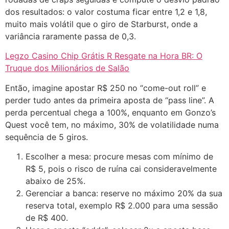
dos resultados: o valor costuma ficar entre 1,2 e 1,8,
muito mais volátil que o giro de Starburst, onde a
variância raramente passa de 0,3.
Legzo Casino Chip Grátis R Resgate na Hora BR: O
Truque dos Milionários de Salão
Então, imagine apostar R$ 250 no “come-out roll” e
perder tudo antes da primeira aposta de “pass line”. A
perda percentual chega a 100%, enquanto em Gonzo’s
Quest você tem, no máximo, 30% de volatilidade numa
sequência de 5 giros.
Escolher a mesa: procure mesas com mínimo de
R$ 5, pois o risco de ruína cai consideravelmente
abaixo de 25%.
Gerenciar a banca: reserve no máximo 20% da sua
reserva total, exemplo R$ 2.000 para uma sessão
de R$ 400.