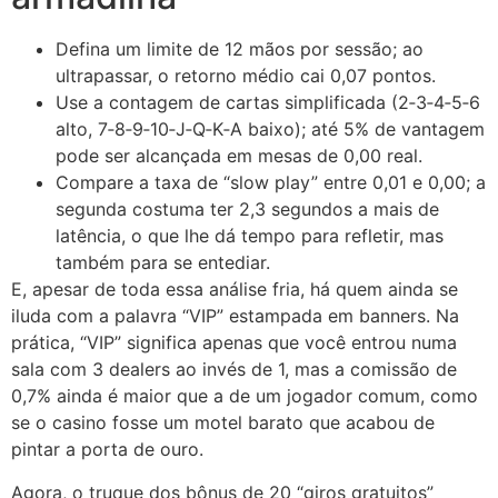
Defina um limite de 12 mãos por sessão; ao
ultrapassar, o retorno médio cai 0,07 pontos.
Use a contagem de cartas simplificada (2‑3‑4‑5‑6
alto, 7‑8‑9‑10‑J‑Q‑K‑A baixo); até 5% de vantagem
pode ser alcançada em mesas de 0,00 real.
Compare a taxa de “slow play” entre 0,01 e 0,00; a
segunda costuma ter 2,3 segundos a mais de
latência, o que lhe dá tempo para refletir, mas
também para se entediar.
E, apesar de toda essa análise fria, há quem ainda se
iluda com a palavra “VIP” estampada em banners. Na
prática, “VIP” significa apenas que você entrou numa
sala com 3 dealers ao invés de 1, mas a comissão de
0,7% ainda é maior que a de um jogador comum, como
se o casino fosse um motel barato que acabou de
pintar a porta de ouro.
Agora, o truque dos bônus de 20 “giros gratuitos”