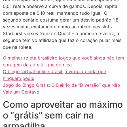
0,01 real e observe a curva de ganhos. Depois, repita
com aposta de 0,10 real, mantendo tudo igual. O
segundo cenário costuma gerar um desvio padrão 1,8
vezes maior, exatamente como acontece nas slots
Starburst versus Gonzo’s Quest – a primeira é veloz, a
segunda tem volatilidade que faz o coração pular mais
que na roleta.
O melhor roleta brasileiro jogos que você ainda não tem
coragem de admitir que domina
O bingo virtual online brasil já virou a piada que
ninguém pediu
Jogo do Bingo Gratis: O Delírio da “Diversão” que Não
Vale um Centavo
Como aproveitar ao máximo
o “grátis” sem cair na
armadilha