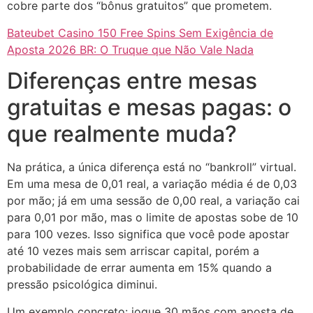
cobre parte dos “bônus gratuitos” que prometem.
Bateubet Casino 150 Free Spins Sem Exigência de
Aposta 2026 BR: O Truque que Não Vale Nada
Diferenças entre mesas
gratuitas e mesas pagas: o
que realmente muda?
Na prática, a única diferença está no “bankroll” virtual.
Em uma mesa de 0,01 real, a variação média é de 0,03
por mão; já em uma sessão de 0,00 real, a variação cai
para 0,01 por mão, mas o limite de apostas sobe de 10
para 100 vezes. Isso significa que você pode apostar
até 10 vezes mais sem arriscar capital, porém a
probabilidade de errar aumenta em 15% quando a
pressão psicológica diminui.
Um exemplo concreto: jogue 30 mãos com aposta de