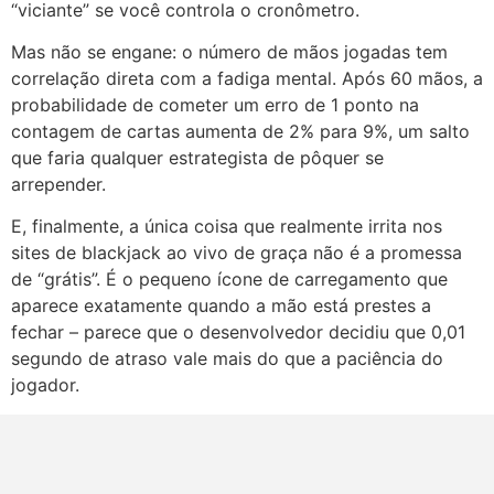
“viciante” se você controla o cronômetro.
Mas não se engane: o número de mãos jogadas tem
correlação direta com a fadiga mental. Após 60 mãos, a
probabilidade de cometer um erro de 1 ponto na
contagem de cartas aumenta de 2% para 9%, um salto
que faria qualquer estrategista de pôquer se
arrepender.
E, finalmente, a única coisa que realmente irrita nos
sites de blackjack ao vivo de graça não é a promessa
de “grátis”. É o pequeno ícone de carregamento que
aparece exatamente quando a mão está prestes a
fechar – parece que o desenvolvedor decidiu que 0,01
segundo de atraso vale mais do que a paciência do
jogador.