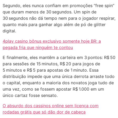
Segundo, eles nunca confiam em promoções “free spin”
que duram menos de 30 segundos. Um spin de
30 segundos não dá tempo nem para o jogador respirar,
quanto mais para ganhar algo além de pó de glitter
digital.
4play casino bônus exclusivo somente hoje BR: a
pegada fria que ninguém te contou
E finalmente, eles mantêm a carteira em 3 pontos: R$ 50
para sessões de 15 minutos, R$ 20 para jogos de
5 minutos e R$ 5 para apostas de 1 minuto. Essa
distribuição impede que uma única derrota arraste todo
o capital, enquanto a maioria dos novatos joga tudo de
uma vez, como se fossem apostar R$ 1.000 em um
único cartaz fosse sensato.
O absurdo dos cassinos online sem licença com
rodadas grátis que só dão dor de cabeça