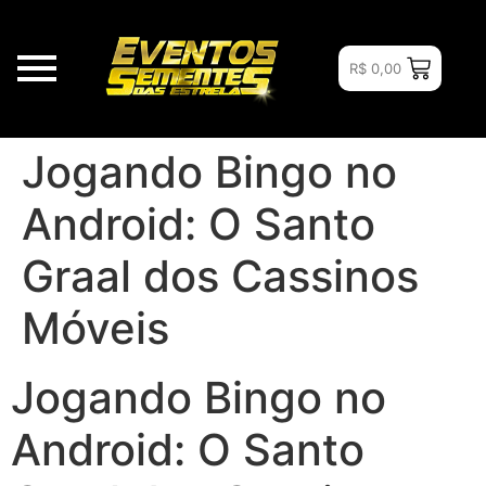
R$
0,00
Jogando Bingo no
Android: O Santo
Graal dos Cassinos
Móveis
Jogando Bingo no
Android: O Santo