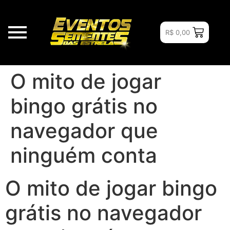
R$
0,00
O mito de jogar
bingo grátis no
navegador que
ninguém conta
O mito de jogar bingo
grátis no navegador