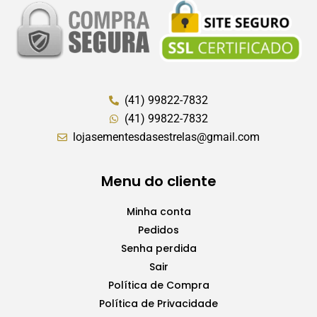
(41) 99822-7832
(41) 99822-7832
lojasementesdasestrelas@gmail.com
Menu do cliente
Minha conta
Pedidos
Senha perdida
Sair
Política de Compra
Política de Privacidade