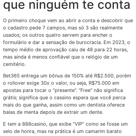
que ninguém te conta
O primeiro choque vem ao abrir a conta e descobrir que
o cadastro pede 7 campos, mas só 3 são realmente
usados; os outros quatro servem para encher o
formulário e dar a sensação de burocracia. Em 2023, o
tempo médio de aprovação caiu de 48 para 22 horas,
mas ainda é menos confiável que o relógio de um
cemitério.
Bet365 entrega um bônus de 150% até R$2.500, porém
o rollover exige 30x o valor, ou seja, R$75.000 em
apostas para tocar o “presente”. “Free” não significa
grátis; significa que o cassino espera que você perca
mais do que ganha, assim como um dentista oferece
balas de menta depois de extrair um dente.
E tem a 888casino, que exibe “VIP” como se fosse um
selo de honra, mas na prática é um camarim barato