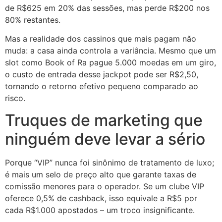
de R$625 em 20% das sessões, mas perde R$200 nos
80% restantes.
Mas a realidade dos cassinos que mais pagam não
muda: a casa ainda controla a variância. Mesmo que um
slot como Book of Ra pague 5.000 moedas em um giro,
o custo de entrada desse jackpot pode ser R$2,50,
tornando o retorno efetivo pequeno comparado ao
risco.
Truques de marketing que
ninguém deve levar a sério
Porque “VIP” nunca foi sinônimo de tratamento de luxo;
é mais um selo de preço alto que garante taxas de
comissão menores para o operador. Se um clube VIP
oferece 0,5% de cashback, isso equivale a R$5 por
cada R$1.000 apostados – um troco insignificante.