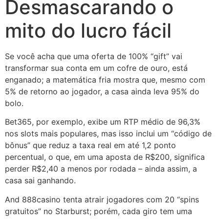
Desmascarando o
mito do lucro fácil
Se você acha que uma oferta de 100% “gift” vai
transformar sua conta em um cofre de ouro, está
enganado; a matemática fria mostra que, mesmo com
5% de retorno ao jogador, a casa ainda leva 95% do
bolo.
Bet365, por exemplo, exibe um RTP médio de 96,3%
nos slots mais populares, mas isso inclui um “código de
bônus” que reduz a taxa real em até 1,2 ponto
percentual, o que, em uma aposta de R$200, significa
perder R$2,40 a menos por rodada – ainda assim, a
casa sai ganhando.
And 888casino tenta atrair jogadores com 20 “spins
gratuitos” no Starburst; porém, cada giro tem uma