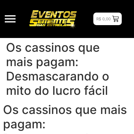
R$
0,00
Os cassinos que
mais pagam:
Desmascarando o
mito do lucro fácil
Os cassinos que mais
pagam: