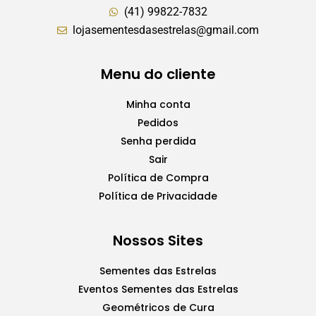
(41) 99822-7832
lojasementesdasestrelas@gmail.com
Menu do cliente
Minha conta
Pedidos
Senha perdida
Sair
Política de Compra
Política de Privacidade
Nossos Sites
Sementes das Estrelas
Eventos Sementes das Estrelas
Geométricos de Cura