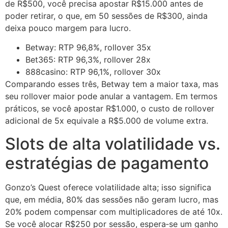
de R$500, você precisa apostar R$15.000 antes de
poder retirar, o que, em 50 sessões de R$300, ainda
deixa pouco margem para lucro.
Betway: RTP 96,8%, rollover 35x
Bet365: RTP 96,3%, rollover 28x
888casino: RTP 96,1%, rollover 30x
Comparando esses três, Betway tem a maior taxa, mas
seu rollover maior pode anular a vantagem. Em termos
práticos, se você apostar R$1.000, o custo de rollover
adicional de 5x equivale a R$5.000 de volume extra.
Slots de alta volatilidade vs.
estratégias de pagamento
Gonzo’s Quest oferece volatilidade alta; isso significa
que, em média, 80% das sessões não geram lucro, mas
20% podem compensar com multiplicadores de até 10x.
Se você alocar R$250 por sessão, espera‑se um ganho