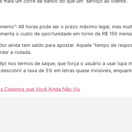
e mais um cofre de banco do que um “serviço ao cliente”.
mento”: 48 horas pode ser o prazo máximo legal, mas muit
umenta o custo de oportunidade em torno de R$ 150 mensai
or ainda tem saldo para apostar. Aquele “tempo de respos
rder a rodada.
de 9pt nos termos de saque, que força o usuário a usar lup
descobrir a taxa de 5% em letras quase invisíveis, enquant
os Cassinos que Você Ainda Não Viu