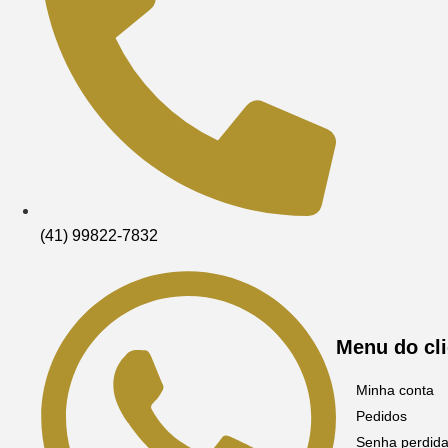
(41) 99822-7832
Menu do cli
Minha conta
Pedidos
Senha perdid