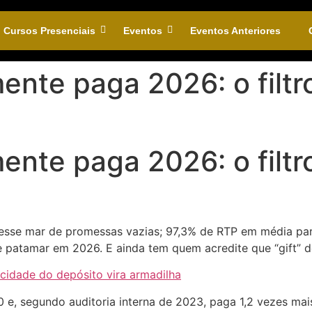
Cursos Presenciais
Eventos
Eventos Anteriores
ente paga 2026: o filtr
ente paga 2026: o filtr
nesse mar de promessas vazias; 97,3% de RTP em média pa
patamar em 2026. E ainda tem quem acredite que “gift” de
ocidade do depósito vira armadilha
e, segundo auditoria interna de 2023, paga 1,2 vezes mai