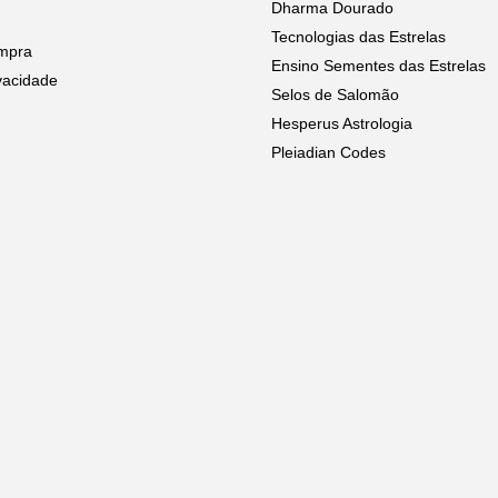
Dharma Dourado
Tecnologias das Estrelas
ompra
Ensino Sementes das Estrelas
ivacidade
Selos de Salomão
Hesperus Astrologia
Pleiadian Codes