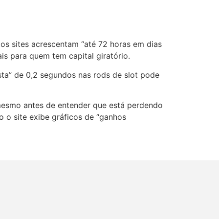
os sites acrescentam “até 72 horas em dias
s para quem tem capital giratório.
ta” de 0,2 segundos nas rods de slot pode
a mesmo antes de entender que está perdendo
o o site exibe gráficos de “ganhos