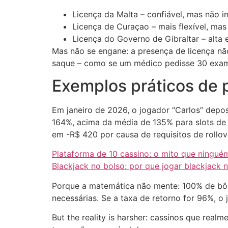
Licença da Malta – confiável, mas não inf
Licença de Curaçao – mais flexível, mas
Licença do Governo de Gibraltar – alta e
Mas não se engane: a presença de licença nã
saque – como se um médico pedisse 30 exam
Exemplos práticos de 
Em janeiro de 2026, o jogador “Carlos” depos
164%, acima da média de 135% para slots de 
em -R$ 420 por causa de requisitos de rollov
Plataforma de 10 cassino: o mito que ningué
Blackjack no bolso: por que jogar blackjack
Porque a matemática não mente: 100% de bôn
necessárias. Se a taxa de retorno for 96%, o
But the reality is harsher: cassinos que rea