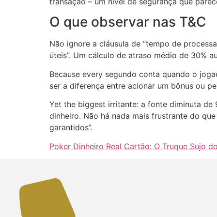
transação – um nível de segurança que parec
O que observar nas T&C
Não ignore a cláusula de “tempo de processa
úteis”. Um cálculo de atraso médio de 30% a
Because every segundo conta quando o jogad
ser a diferença entre acionar um bônus ou pe
Yet the biggest irritante: a fonte diminuta 
dinheiro. Não há nada mais frustrante do que 
garantidos”.
Poker Dinheiro Real Cartão: O Truque Sujo d