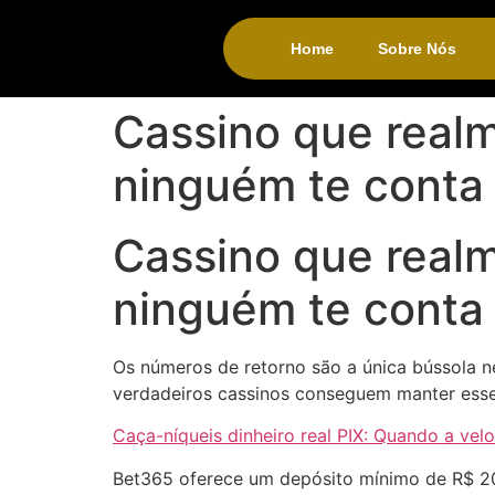
Home
Sobre Nós
Cassino que realm
ninguém te conta
Cassino que realm
ninguém te conta
Os números de retorno são a única bússola 
verdadeiros cassinos conseguem manter esse 
Caça-níqueis dinheiro real PIX: Quando a vel
Bet365 oferece um depósito mínimo de R$ 20 