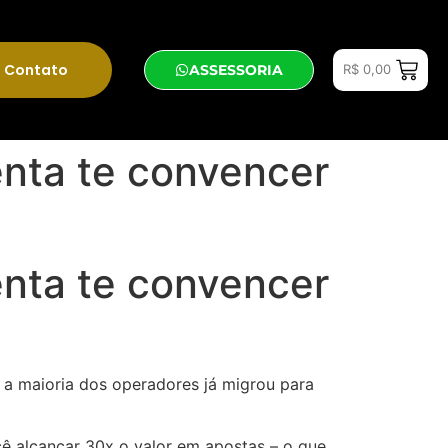
Contato
ASSESSORIA
R$
0,00
enta te convencer
enta te convencer
 a maioria dos operadores já migrou para
ê alcançar 30x o valor em apostas – o que,