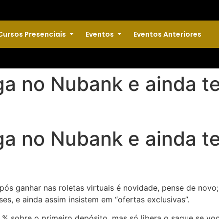
Cursos Presenciais
Eventos
Eventos Anteriores
ga no Nubank e ainda t
ga no Nubank e ainda t
ós ganhar nas roletas virtuais é novidade, pense de novo;
es, e ainda assim insistem em “ofertas exclusivas”.
% sobre o primeiro depósito, mas só libera o saque se voc