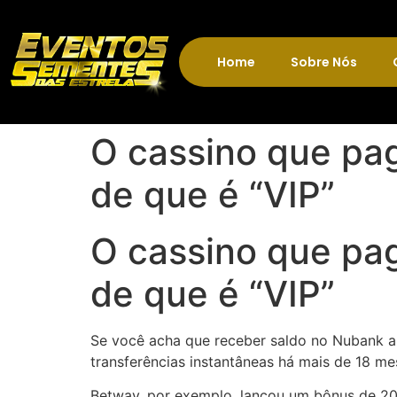
Home
Sobre Nós
O cassino que pa
de que é “VIP”
O cassino que pa
de que é “VIP”
Se você acha que receber saldo no Nubank ap
transferências instantâneas há mais de 18 mes
Betway, por exemplo, lançou um bônus de 20 