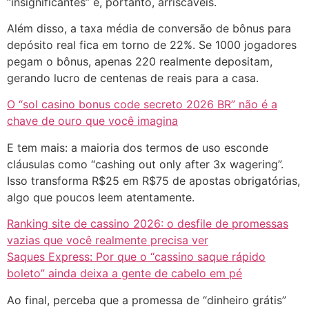
“insignificantes” e, portanto, arriscáveis.
Além disso, a taxa média de conversão de bônus para
depósito real fica em torno de 22%. Se 1000 jogadores
pegam o bônus, apenas 220 realmente depositam,
gerando lucro de centenas de reais para a casa.
O “sol casino bonus code secreto 2026 BR” não é a
chave de ouro que você imagina
E tem mais: a maioria dos termos de uso esconde
cláusulas como “cashing out only after 3x wagering”.
Isso transforma R$25 em R$75 de apostas obrigatórias,
algo que poucos leem atentamente.
Ranking site de cassino 2026: o desfile de promessas
vazias que você realmente precisa ver
Saques Express: Por que o “cassino saque rápido
boleto” ainda deixa a gente de cabelo em pé
Ao final, perceba que a promessa de “dinheiro grátis”