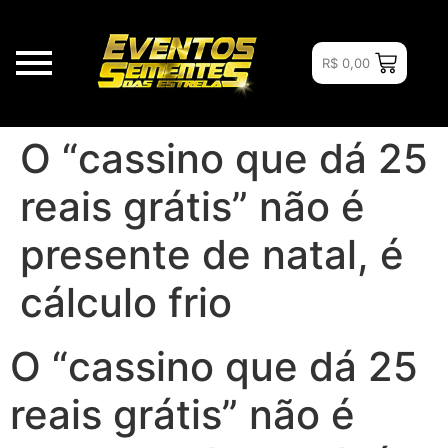
R$
0,00
O “cassino que dá 25
reais grátis” não é
presente de natal, é
cálculo frio
O “cassino que dá 25
reais grátis” não é