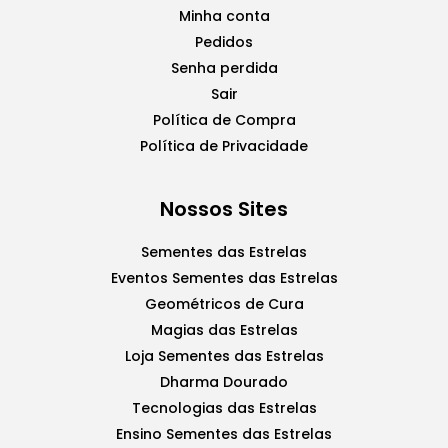
Minha conta
Pedidos
Senha perdida
Sair
Política de Compra
Política de Privacidade
Nossos Sites
Sementes das Estrelas
Eventos Sementes das Estrelas
Geométricos de Cura
Magias das Estrelas
Loja Sementes das Estrelas
Dharma Dourado
Tecnologias das Estrelas
Ensino Sementes das Estrelas