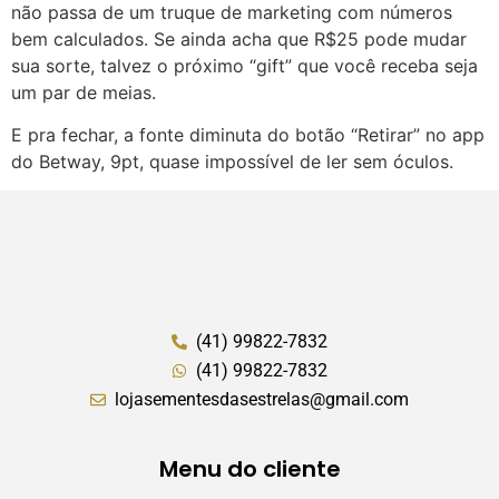
não passa de um truque de marketing com números
bem calculados. Se ainda acha que R$25 pode mudar
sua sorte, talvez o próximo “gift” que você receba seja
um par de meias.
E pra fechar, a fonte diminuta do botão “Retirar” no app
do Betway, 9pt, quase impossível de ler sem óculos.
(41) 99822-7832
(41) 99822-7832
lojasementesdasestrelas@gmail.com
Menu do cliente