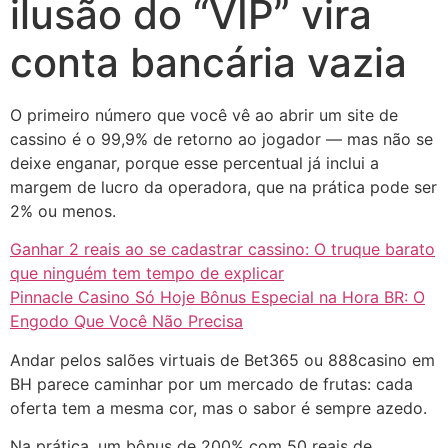
ilusão do “VIP” vira
conta bancária vazia
O primeiro número que você vê ao abrir um site de
cassino é o 99,9% de retorno ao jogador — mas não se
deixe enganar, porque esse percentual já inclui a
margem de lucro da operadora, que na prática pode ser
2% ou menos.
Ganhar 2 reais ao se cadastrar cassino: O truque barato
que ninguém tem tempo de explicar
Pinnacle Casino Só Hoje Bônus Especial na Hora BR: O
Engodo Que Você Não Precisa
Andar pelos salões virtuais de Bet365 ou 888casino em
BH parece caminhar por um mercado de frutas: cada
oferta tem a mesma cor, mas o sabor é sempre azedo.
Na prática, um bônus de 200% com 50 reais de