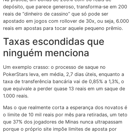
depósito, que parece generoso, transforma‑se em 200
reais de “dinheiro de cassino” que só pode ser
apostado em jogos com rollover de 30x, ou seja, 6.000
reais em apostas para tocar aquele pequeno prêmio.
Taxas escondidas que
ninguém menciona
Um exemplo crasso: o processo de saque no
PokerStars leva, em média, 2,7 dias úteis, enquanto a
taxa de transferência bancária vai de 0,85% a 1,3%, o
que equivale a perder quase 13 reais em um saque de
1.000 reais.
Mas o que realmente corta a esperança dos novatos é
o limite de 10 mil reais por mês para retiradas, um teto
que 37% dos jogadores de Minas nunca ultrapassam
porque o próprio site impõe limites de aposta por