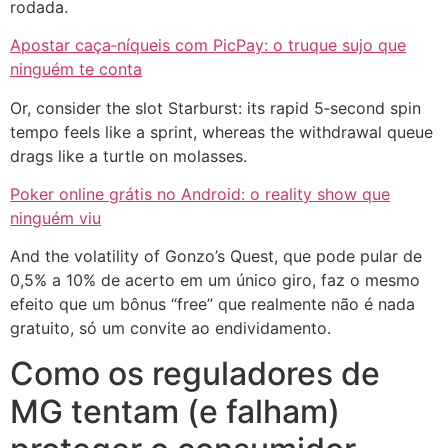
rodada.
Apostar caça‑níqueis com PicPay: o truque sujo que
ninguém te conta
Or, consider the slot Starburst: its rapid 5‑second spin
tempo feels like a sprint, whereas the withdrawal queue
drags like a turtle on molasses.
Poker online grátis no Android: o reality show que
ninguém viu
And the volatility of Gonzo’s Quest, que pode pular de
0,5% a 10% de acerto em um único giro, faz o mesmo
efeito que um bônus “free” que realmente não é nada
gratuito, só um convite ao endividamento.
Como os reguladores de
MG tentam (e falham)