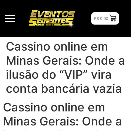
R$
0,00
Cassino online em
Minas Gerais: Onde a
ilusão do “VIP” vira
conta bancária vazia
Cassino online em
Minas Gerais: Onde a