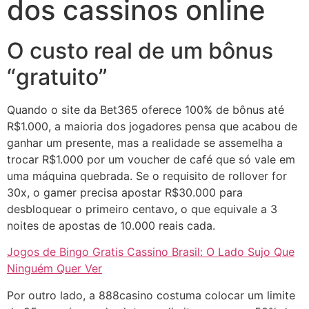
dos cassinos online
O custo real de um bônus
“gratuito”
Quando o site da Bet365 oferece 100% de bônus até
R$1.000, a maioria dos jogadores pensa que acabou de
ganhar um presente, mas a realidade se assemelha a
trocar R$1.000 por um voucher de café que só vale em
uma máquina quebrada. Se o requisito de rollover for
30x, o gamer precisa apostar R$30.000 para
desbloquear o primeiro centavo, o que equivale a 3
noites de apostas de 10.000 reais cada.
Jogos de Bingo Gratis Cassino Brasil: O Lado Sujo Que
Ninguém Quer Ver
Por outro lado, a 888casino costuma colocar um limite