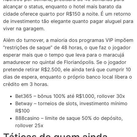
alcançar o status, enquanto o hotel mais barato da
cidade oferece quarto por R$150 a noite. É um retorno
de investimento tão elegante quanto pagar aluguel para
viver na garagem.
Além do turnover, a maioria dos programas VIP impõem
“restrições de saque” de 48 horas, o que faz o jogador
esperar mais que o tempo que leva para o maracujá
amadurecer no quintal de Florianópolis. Se o jogador
pretende retirar R$2.500, ele ainda terá que cumprir 10
dias de espera, enquanto o próprio banco local libera o
crédito em 3 horas.
Bet365 – bônus 100% até R$1.000, rollover 30x
Betway – torneios de slots, investimento mínimo
R$100
888casino – limite de saque 50% do depósito,
rollover 25x