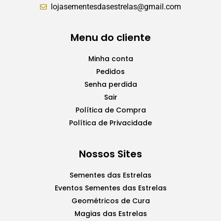
lojasementesdasestrelas@gmail.com
Menu do cliente
Minha conta
Pedidos
Senha perdida
Sair
Política de Compra
Política de Privacidade
Nossos Sites
Sementes das Estrelas
Eventos Sementes das Estrelas
Geométricos de Cura
Magias das Estrelas