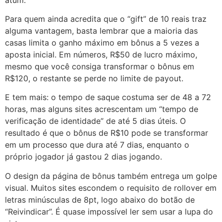
Para quem ainda acredita que o “gift” de 10 reais traz
alguma vantagem, basta lembrar que a maioria das
casas limita o ganho máximo em bônus a 5 vezes a
aposta inicial. Em números, R$50 de lucro máximo,
mesmo que você consiga transformar o bônus em
R$120, o restante se perde no limite de payout.
E tem mais: o tempo de saque costuma ser de 48 a 72
horas, mas alguns sites acrescentam um “tempo de
verificação de identidade” de até 5 dias úteis. O
resultado é que o bônus de R$10 pode se transformar
em um processo que dura até 7 dias, enquanto o
próprio jogador já gastou 2 dias jogando.
O design da página de bônus também entrega um golpe
visual. Muitos sites escondem o requisito de rollover em
letras minúsculas de 8pt, logo abaixo do botão de
“Reivindicar”. É quase impossível ler sem usar a lupa do