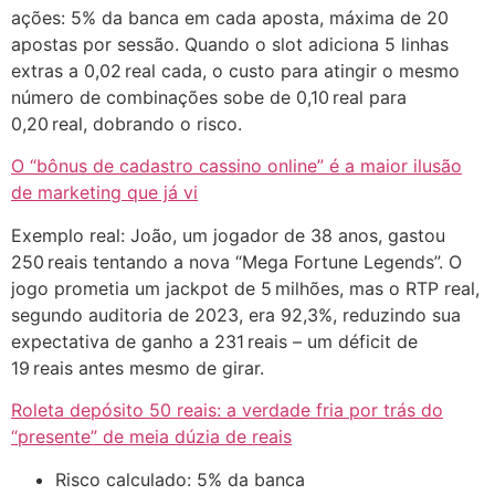
ações: 5% da banca em cada aposta, máxima de 20
apostas por sessão. Quando o slot adiciona 5 linhas
extras a 0,02 real cada, o custo para atingir o mesmo
número de combinações sobe de 0,10 real para
0,20 real, dobrando o risco.
O “bônus de cadastro cassino online” é a maior ilusão
de marketing que já vi
Exemplo real: João, um jogador de 38 anos, gastou
250 reais tentando a nova “Mega Fortune Legends”. O
jogo prometia um jackpot de 5 milhões, mas o RTP real,
segundo auditoria de 2023, era 92,3%, reduzindo sua
expectativa de ganho a 231 reais – um déficit de
19 reais antes mesmo de girar.
Roleta depósito 50 reais: a verdade fria por trás do
“presente” de meia dúzia de reais
Risco calculado: 5% da banca