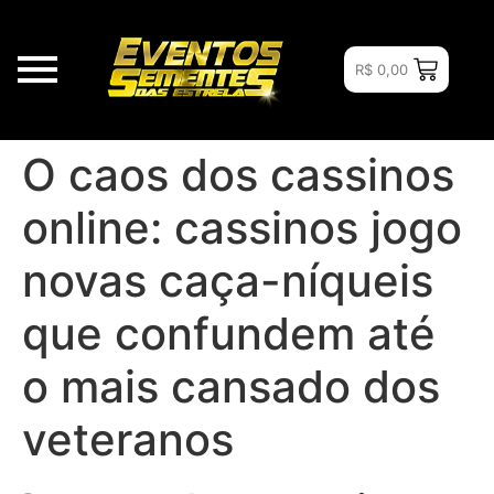
R$
0,00
O caos dos cassinos
online: cassinos jogo
novas caça-níqueis
que confundem até
o mais cansado dos
veteranos