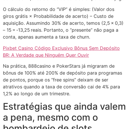
O cálculo do retorno do “VIP” é simples: (Valor dos
giros grátis × Probabilidade de acerto) – Custo de
aquisição. Assumindo 30% de acerto, temos (2,5 × 0,3)
– 15 = ‑13,25 reais. Portanto, o “presente” não paga a
conta, apenas aumenta a taxa de churn.
Pixbet Casino Código Exclusivo Bônus Sem Depósito
BR: A Verdade que Ninguém Quer Ouvir
Na prática, 888casino e PokerStars já migraram de
bônus de 100% até 200% de depósito para programas
de pontos, porque os “free spins” deixam de ser
atrativos quando a taxa de conversão cai de 4% para
1,2% ao longo de um trimestre.
Estratégias que ainda valem
a pena, mesmo com o
bombardeio de slots