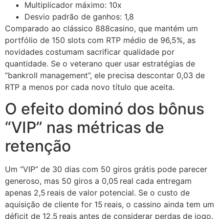
Multiplicador máximo: 10x
Desvio padrão de ganhos: 1,8
Comparado ao clássico 888casino, que mantém um
portfólio de 150 slots com RTP médio de 96,5%, as
novidades costumam sacrificar qualidade por
quantidade. Se o veterano quer usar estratégias de
“bankroll management”, ele precisa descontar 0,03 de
RTP a menos por cada novo título que aceita.
O efeito dominó dos bônus
“VIP” nas métricas de
retenção
Um “VIP” de 30 dias com 50 giros grátis pode parecer
generoso, mas 50 giros a 0,05 real cada entregam
apenas 2,5 reais de valor potencial. Se o custo de
aquisição de cliente for 15 reais, o cassino ainda tem um
déficit de 12,5 reais antes de considerar perdas de jogo.