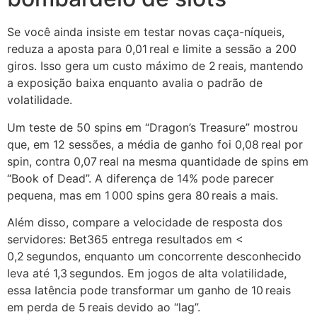
Se você ainda insiste em testar novas caça-níqueis,
reduza a aposta para 0,01 real e limite a sessão a 200
giros. Isso gera um custo máximo de 2 reais, mantendo
a exposição baixa enquanto avalia o padrão de
volatilidade.
Um teste de 50 spins em “Dragon’s Treasure” mostrou
que, em 12 sessões, a média de ganho foi 0,08 real por
spin, contra 0,07 real na mesma quantidade de spins em
“Book of Dead”. A diferença de 14% pode parecer
pequena, mas em 1 000 spins gera 80 reais a mais.
Além disso, compare a velocidade de resposta dos
servidores: Bet365 entrega resultados em <
0,2 segundos, enquanto um concorrente desconhecido
leva até 1,3 segundos. Em jogos de alta volatilidade,
essa latência pode transformar um ganho de 10 reais
em perda de 5 reais devido ao “lag”.