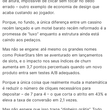
de altura, impossível de clicar sem tocar no dedo
errado – outro exemplo de economia de design que
acaba custando ao jogador.
Porque, no fundo, a única diferença entre um cassino
recém lançado e um motel barato recém reformado é a
promessa de “luxo” enquanto a estrutura ainda está
caindo aos pedaços.
Mas não se engane: até mesmo os grandes nomes
como PokerStars têm se aventurado em lançamentos
de slots, e o impacto nos seus índices de churn
aumenta em 3,7 pontos percentuais quando um novo
produto entra sem testes A/B adequados.
Porque a única coisa que realmente muda a matemática
é reduzir o número de cliques necessários para
depositar – de 7 para 4 – o que corta o atrito em 43% e
eleva a taxa de conversão em 2,1 vezes.
Mas não espere que isso traga “dinheiro grátis”. Todo