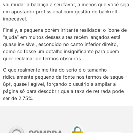
vai mudar a balança a seu favor, a menos que você seja
um apostador profissional com gestão de bankroll
impecável.
Finally, a pequena porém irritante realidade: o ícone de
“ajuda” em muitos desses sites recém lançados está
quase invisível, escondido no canto inferior direito,
como se fosse um detalhe insignificante para quem
quer reclamar de termos obscuros.
O que realmente me tira do sério é o tamanho
ridiculamente pequeno da fonte nos termos de saque –
8pt, quase ilegível, forçando o usuário a ampliar a
página só para descobrir que a taxa de retirada pode
ser de 2,75%.