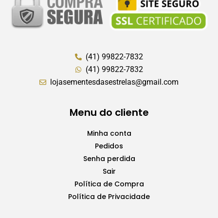
(41) 99822-7832
(41) 99822-7832
lojasementesdasestrelas@gmail.com
Menu do cliente
Minha conta
Pedidos
Senha perdida
Sair
Política de Compra
Política de Privacidade