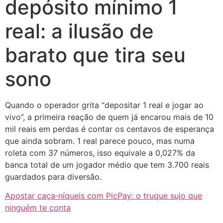
depósito mínimo 1
real: a ilusão de
barato que tira seu
sono
Quando o operador grita “depositar 1 real e jogar ao
vivo”, a primeira reação de quem já encarou mais de 10
mil reais em perdas é contar os centavos de esperança
que ainda sobram. 1 real parece pouco, mas numa
roleta com 37 números, isso equivale a 0,027% da
banca total de um jogador médio que tem 3.700 reais
guardados para diversão.
Apostar caça‑níqueis com PicPay: o truque sujo que
ninguém te conta