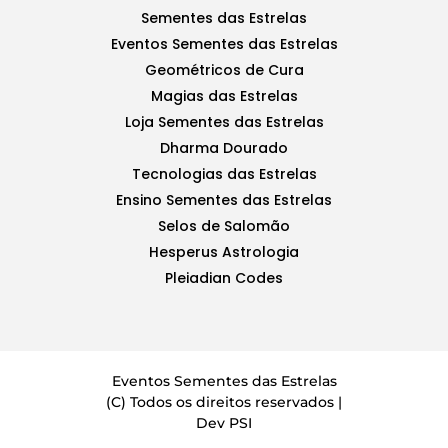
Sementes das Estrelas
Eventos Sementes das Estrelas
Geométricos de Cura
Magias das Estrelas
Loja Sementes das Estrelas
Dharma Dourado
Tecnologias das Estrelas
Ensino Sementes das Estrelas
Selos de Salomão
Hesperus Astrologia
Pleiadian Codes
Eventos Sementes das Estrelas
(C) Todos os direitos reservados |
Dev
PSI