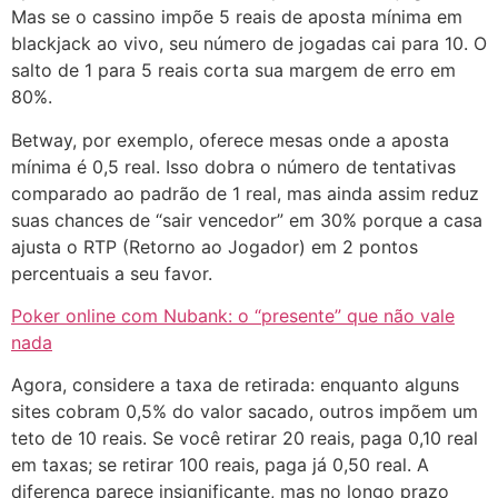
Mas se o cassino impõe 5 reais de aposta mínima em
blackjack ao vivo, seu número de jogadas cai para 10. O
salto de 1 para 5 reais corta sua margem de erro em
80%.
Betway, por exemplo, oferece mesas onde a aposta
mínima é 0,5 real. Isso dobra o número de tentativas
comparado ao padrão de 1 real, mas ainda assim reduz
suas chances de “sair vencedor” em 30% porque a casa
ajusta o RTP (Retorno ao Jogador) em 2 pontos
percentuais a seu favor.
Poker online com Nubank: o “presente” que não vale
nada
Agora, considere a taxa de retirada: enquanto alguns
sites cobram 0,5% do valor sacado, outros impõem um
teto de 10 reais. Se você retirar 20 reais, paga 0,10 real
em taxas; se retirar 100 reais, paga já 0,50 real. A
diferença parece insignificante, mas no longo prazo