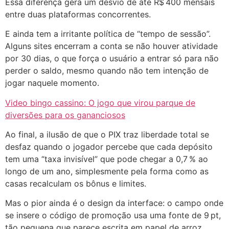
Essa diferença gera um desvio de até R$ 400 mensais
entre duas plataformas concorrentes.
E ainda tem a irritante política de “tempo de sessão”.
Alguns sites encerram a conta se não houver atividade
por 30 dias, o que força o usuário a entrar só para não
perder o saldo, mesmo quando não tem intenção de
jogar naquele momento.
Video bingo cassino: O jogo que virou parque de
diversões para os gananciosos
Ao final, a ilusão de que o PIX traz liberdade total se
desfaz quando o jogador percebe que cada depósito
tem uma “taxa invisível” que pode chegar a 0,7 % ao
longo de um ano, simplesmente pela forma como as
casas recalculam os bônus e limites.
Mas o pior ainda é o design da interface: o campo onde
se insere o código de promoção usa uma fonte de 9 pt,
tão pequena que parece escrita em papel de arroz,