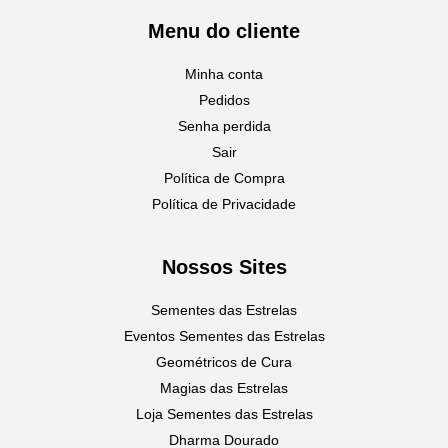
Menu do cliente
Minha conta
Pedidos
Senha perdida
Sair
Política de Compra
Política de Privacidade
Nossos Sites
Sementes das Estrelas
Eventos Sementes das Estrelas
Geométricos de Cura
Magias das Estrelas
Loja Sementes das Estrelas
Dharma Dourado