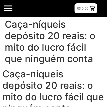
R$
0,00
Caça-níqueis
depósito 20 reais: o
mito do lucro fácil
que ninguém conta
Caça-níqueis
depósito 20 reais: o
mito do lucro fácil que