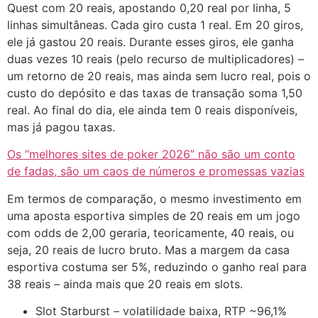
Quest com 20 reais, apostando 0,20 real por linha, 5
linhas simultâneas. Cada giro custa 1 real. Em 20 giros,
ele já gastou 20 reais. Durante esses giros, ele ganha
duas vezes 10 reais (pelo recurso de multiplicadores) –
um retorno de 20 reais, mas ainda sem lucro real, pois o
custo do depósito e das taxas de transação soma 1,50
real. Ao final do dia, ele ainda tem 0 reais disponíveis,
mas já pagou taxas.
Os “melhores sites de poker 2026” não são um conto
de fadas, são um caos de números e promessas vazias
Em termos de comparação, o mesmo investimento em
uma aposta esportiva simples de 20 reais em um jogo
com odds de 2,00 geraria, teoricamente, 40 reais, ou
seja, 20 reais de lucro bruto. Mas a margem da casa
esportiva costuma ser 5%, reduzindo o ganho real para
38 reais – ainda mais que 20 reais em slots.
Slot Starburst – volatilidade baixa, RTP ~96,1%