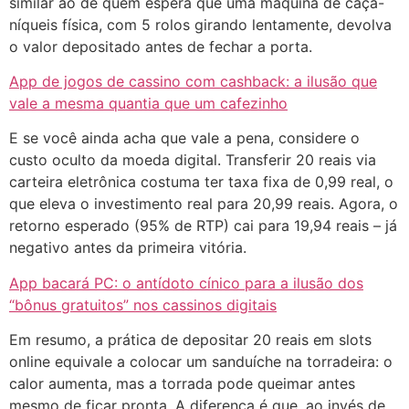
similar ao de quem espera que uma máquina de caça-
níqueis física, com 5 rolos girando lentamente, devolva
o valor depositado antes de fechar a porta.
App de jogos de cassino com cashback: a ilusão que
vale a mesma quantia que um cafezinho
E se você ainda acha que vale a pena, considere o
custo oculto da moeda digital. Transferir 20 reais via
carteira eletrônica costuma ter taxa fixa de 0,99 real, o
que eleva o investimento real para 20,99 reais. Agora, o
retorno esperado (95% de RTP) cai para 19,94 reais – já
negativo antes da primeira vitória.
App bacará PC: o antídoto cínico para a ilusão dos
“bônus gratuitos” nos cassinos digitais
Em resumo, a prática de depositar 20 reais em slots
online equivale a colocar um sanduíche na torradeira: o
calor aumenta, mas a torrada pode queimar antes
mesmo de ficar pronta. A diferença é que, ao invés de