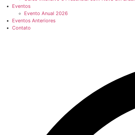
Eventos
Evento Anual 2026
Eventos Anteriores
Contato