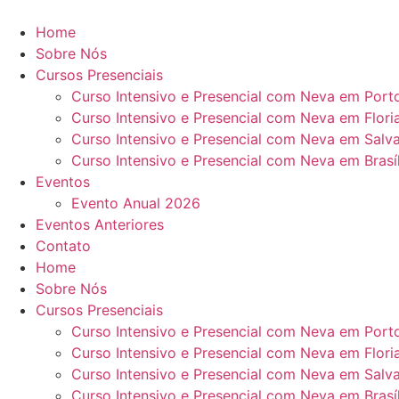
Ir
para
Home
o
Sobre Nós
conteúdo
Cursos Presenciais
Curso Intensivo e Presencial com Neva em Port
Curso Intensivo e Presencial com Neva em Flori
Curso Intensivo e Presencial com Neva em Salv
Curso Intensivo e Presencial com Neva em Brasí
Eventos
Evento Anual 2026
Eventos Anteriores
Contato
Home
Sobre Nós
Cursos Presenciais
Curso Intensivo e Presencial com Neva em Port
Curso Intensivo e Presencial com Neva em Flori
Curso Intensivo e Presencial com Neva em Salv
Curso Intensivo e Presencial com Neva em Brasí