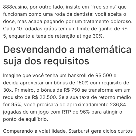
888casino, por outro lado, insiste em “free spins” que
funcionam como uma roda de dentista: você aceita o
doce, mas acaba pagando por um tratamento doloroso.
Cada 10 rodadas grátis tem um limite de ganho de R$
5, enquanto a taxa de retenção atinge 30%.
Desvendando a matemática
suja dos requisitos
Imagine que você tenha um bankroll de R$ 500 e
decida aproveitar um bônus de 150% com requisito de
30x. Primeiro, o bônus de R$ 750 se transforma em um
requisito de R$ 22.500. Se a sua taxa de retorno médio
for 95%, você precisará de aproximadamente 236,84
jogadas de um jogo com RTP de 96% para atingir o
ponto de equilíbrio.
Comparando a volatilidade, Starburst gera ciclos curtos