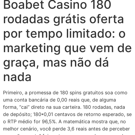
Boabet Casino 180
rodadas grátis oferta
por tempo limitado: o
marketing que vem de
graça, mas não dá
nada
Primeiro, a promessa de 180 spins gratuitos soa como
uma conta bancária de 0,00 reais que, de alguma
forma, “cai” direto na sua carteira. 180 rodadas, nada
de depósito; 180*0,01 centavos de retorno esperado, se
o RTP médio for 96,5%. A matemática mostra que, no
melhor cenário, você perde 3,6 reais antes de perceber