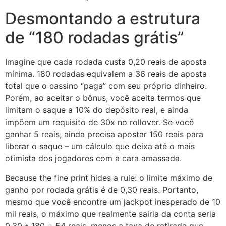
Desmontando a estrutura
de “180 rodadas grátis”
Imagine que cada rodada custa 0,20 reais de aposta
mínima. 180 rodadas equivalem a 36 reais de aposta
total que o cassino “paga” com seu próprio dinheiro.
Porém, ao aceitar o bônus, você aceita termos que
limitam o saque a 10% do depósito real, e ainda
impõem um requisito de 30x no rollover. Se você
ganhar 5 reais, ainda precisa apostar 150 reais para
liberar o saque – um cálculo que deixa até o mais
otimista dos jogadores com a cara amassada.
Because the fine print hides a rule: o limite máximo de
ganho por rodada grátis é de 0,30 reais. Portanto,
mesmo que você encontre um jackpot inesperado de 10
mil reais, o máximo que realmente sairia da conta seria