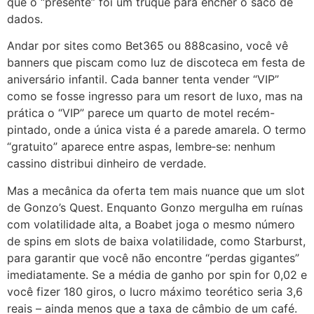
que o “presente” foi um truque para encher o saco de
dados.
Andar por sites como Bet365 ou 888casino, você vê
banners que piscam como luz de discoteca em festa de
aniversário infantil. Cada banner tenta vender “VIP”
como se fosse ingresso para um resort de luxo, mas na
prática o “VIP” parece um quarto de motel recém-
pintado, onde a única vista é a parede amarela. O termo
“gratuito” aparece entre aspas, lembre‑se: nenhum
cassino distribui dinheiro de verdade.
Mas a mecânica da oferta tem mais nuance que um slot
de Gonzo’s Quest. Enquanto Gonzo mergulha em ruínas
com volatilidade alta, a Boabet joga o mesmo número
de spins em slots de baixa volatilidade, como Starburst,
para garantir que você não encontre “perdas gigantes”
imediatamente. Se a média de ganho por spin for 0,02 e
você fizer 180 giros, o lucro máximo teorético seria 3,6
reais – ainda menos que a taxa de câmbio de um café.