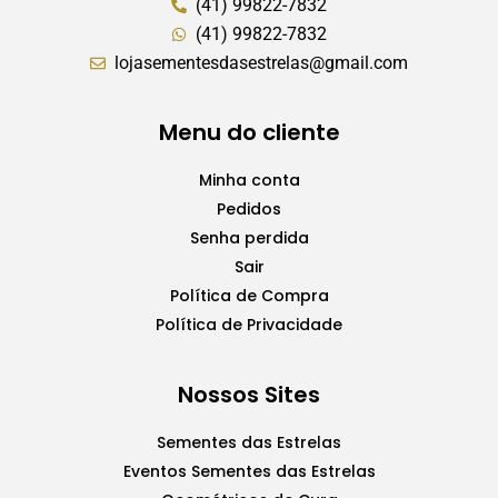
(41) 99822-7832
(41) 99822-7832
lojasementesdasestrelas@gmail.com
Menu do cliente
Minha conta
Pedidos
Senha perdida
Sair
Política de Compra
Política de Privacidade
Nossos Sites
Sementes das Estrelas
Eventos Sementes das Estrelas