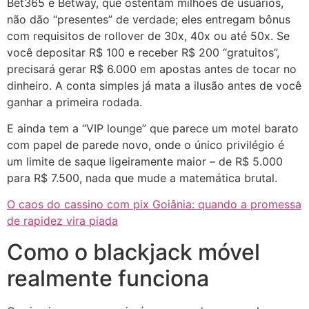
Bet365 e Betway, que ostentam milhões de usuários,
não dão “presentes” de verdade; eles entregam bônus
com requisitos de rollover de 30x, 40x ou até 50x. Se
você depositar R$ 100 e receber R$ 200 “gratuitos”,
precisará gerar R$ 6.000 em apostas antes de tocar no
dinheiro. A conta simples já mata a ilusão antes de você
ganhar a primeira rodada.
E ainda tem a “VIP lounge” que parece um motel barato
com papel de parede novo, onde o único privilégio é
um limite de saque ligeiramente maior – de R$ 5.000
para R$ 7.500, nada que mude a matemática brutal.
O caos do cassino com pix Goiânia: quando a promessa
de rapidez vira piada
Como o blackjack móvel
realmente funciona