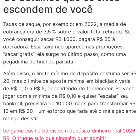
escondem de você
Taxas de saque, por exemplo: em 2022, a média de
cobrança era de 3,5 % sobre o valor total retirado. Se
você conseguir sacar R$ 1.000, pagará R$ 35 à
operadora. Essa taxa não aparece nas promoções
“sacar grátis”; ela surge no último passo, como uma
pegadinha de final de partida.
Além disso, o limite mínimo de depósito costuma ser R$
20, mas o limite de aposta mínima em blackjack varia
de R$ 0,10 a R$ 5, dependendo do fornecedor. Se você
jogar com a mínima de R$ 0,10 e quiser “escalar” seu
bankroll, precisará de 10.000 mãos para transformar R$
10 em R$ 20 – um esforço que faria até o mais paciente
monge desistir.
bc game casino bônus sem depósito dinheiro real 2026
BR: O truque sujo que ninguém quer admitir