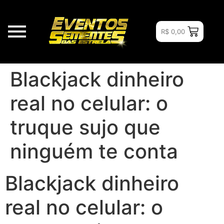
R$
0,00
Blackjack dinheiro
real no celular: o
truque sujo que
ninguém te conta
Blackjack dinheiro
real no celular: o