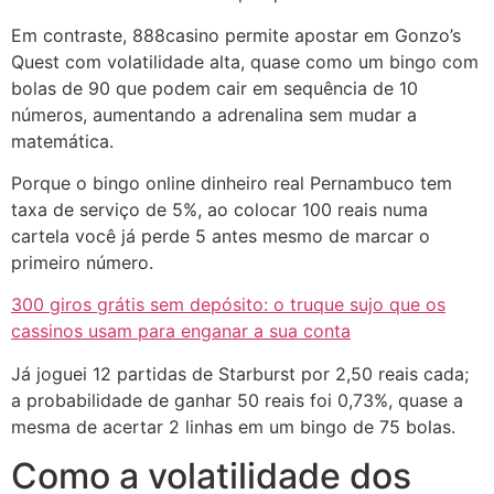
Em contraste, 888casino permite apostar em Gonzo’s
Quest com volatilidade alta, quase como um bingo com
bolas de 90 que podem cair em sequência de 10
números, aumentando a adrenalina sem mudar a
matemática.
Porque o bingo online dinheiro real Pernambuco tem
taxa de serviço de 5%, ao colocar 100 reais numa
cartela você já perde 5 antes mesmo de marcar o
primeiro número.
300 giros grátis sem depósito: o truque sujo que os
cassinos usam para enganar a sua conta
Já joguei 12 partidas de Starburst por 2,50 reais cada;
a probabilidade de ganhar 50 reais foi 0,73%, quase a
mesma de acertar 2 linhas em um bingo de 75 bolas.
Como a volatilidade dos