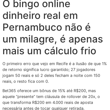
O bingo online
dinheiro real em
Pernambuco não é
um milagre, é apenas
mais um cálculo frio
O primeiro erro que vejo em Recife é a ilusão de que 1%
de retorno significa lucro garantido; 27 jogadores
jogam 50 reais e só 2 deles fecham a noite com 150
reais, o resto fica com 0.
Bet365 oferece um bônus de 15% até R$200, mas
aquele “presente” tem cláusula de rollover de 20x, o
que transforma R$200 em 4.000 reais de aposta
necessária antes de tocar qualquer retirada.