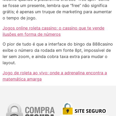
se fosse um presente, lembra que “free” não significa
grátis; é apenas um truque de marketing para aumentar
o tempo de jogo.
Jogos online roleta cassino: o cassino que te vende
ilusões em forma de números
O pior de tudo é que a interface do bingo da 888casino
exibe o número da rodada em fonte 8pt, impossível de
ler sem zoom, e ainda cobra taxa extra para mudar o
layout.
Jogo de roleta ao vivo: onde a adrenalina encontra a
matemática amarga