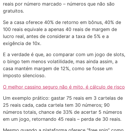
reais por número marcado – números que não são
gratuitos.
Se a casa oferece 40% de retorno em bônus, 40% de
100 reais equivale a apenas 40 reais de margem de
lucro real, antes de considerar a taxa de 5% e a
exigência de 10x.
E a verdade é que, ao comparar com um jogo de slots,
o bingo tem menos volatilidade, mas ainda assim, a
casa mantém margem de 12%, como se fosse um
imposto silencioso.
O melhor cassino seguro não é mito, é cálculo de risco
Um exemplo prático: gastar 75 reais em 3 cartelas de
25 reais cada, cada cartela tem 30 números; 90
números totais, chance de 33% de acertar 5 números
em um jogo, retornando 45 reais – perda de 30 reais.
Mesmo quando a plataforma oferece “free spin” como