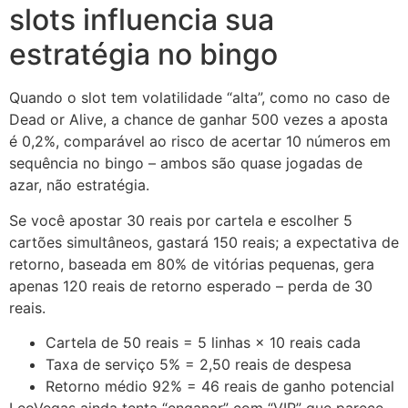
slots influencia sua
estratégia no bingo
Quando o slot tem volatilidade “alta”, como no caso de
Dead or Alive, a chance de ganhar 500 vezes a aposta
é 0,2%, comparável ao risco de acertar 10 números em
sequência no bingo – ambos são quase jogadas de
azar, não estratégia.
Se você apostar 30 reais por cartela e escolher 5
cartões simultâneos, gastará 150 reais; a expectativa de
retorno, baseada em 80% de vitórias pequenas, gera
apenas 120 reais de retorno esperado – perda de 30
reais.
Cartela de 50 reais = 5 linhas × 10 reais cada
Taxa de serviço 5% = 2,50 reais de despesa
Retorno médio 92% = 46 reais de ganho potencial
LeoVegas ainda tenta “enganar” com “VIP” que parece