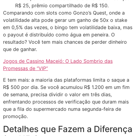
R$ 25, prêmio compartilhado de R$ 150.
Comparando com slots como Gonzo’s Quest, onde a
volatilidade alta pode gerar um ganho de 50x o stake
em 0,5% das vezes, o bingo tem volatilidade baixa, mas
o payout é distribuído como água em peneira. O
resultado? Você tem mais chances de perder dinheiro
que de ganhar.
Jogos de Cassino Maceió: O Lado Sombrio das
Promessas de “VIP”
E tem mais: a maioria das plataformas limita o saque a
R$ 500 por dia. Se você acumulou R$ 1.200 em um fim
de semana, precisa dividir o valor em três dias,
enfrentando processos de verificação que duram mais
que a fila do supermercado numa segunda-feira de
promoção.
Detalhes que Fazem a Diferença