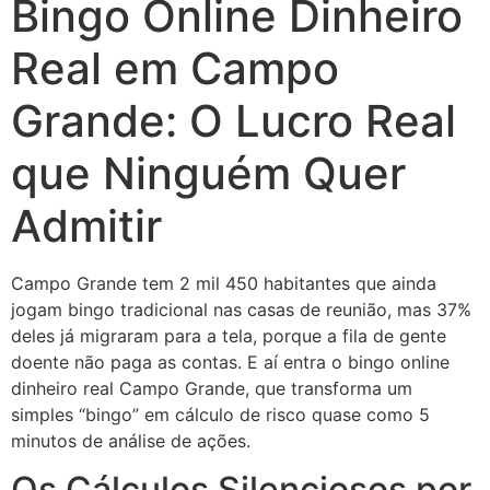
Bingo Online Dinheiro
Real em Campo
Grande: O Lucro Real
que Ninguém Quer
Admitir
Campo Grande tem 2 mil 450 habitantes que ainda
jogam bingo tradicional nas casas de reunião, mas 37%
deles já migraram para a tela, porque a fila de gente
doente não paga as contas. E aí entra o bingo online
dinheiro real Campo Grande, que transforma um
simples “bingo” em cálculo de risco quase como 5
minutos de análise de ações.
Os Cálculos Silenciosos por