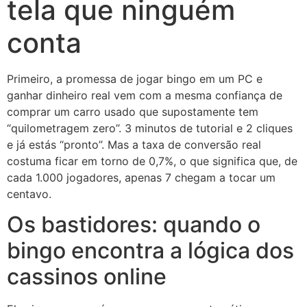
tela que ninguém
conta
Primeiro, a promessa de jogar bingo em um PC e
ganhar dinheiro real vem com a mesma confiança de
comprar um carro usado que supostamente tem
“quilometragem zero”. 3 minutos de tutorial e 2 cliques
e já estás “pronto”. Mas a taxa de conversão real
costuma ficar em torno de 0,7%, o que significa que, de
cada 1.000 jogadores, apenas 7 chegam a tocar um
centavo.
Os bastidores: quando o
bingo encontra a lógica dos
cassinos online