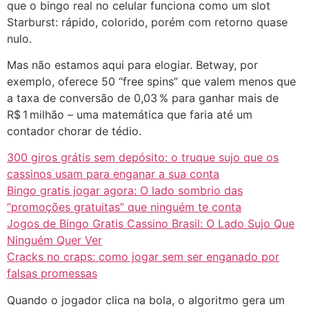
que o bingo real no celular funciona como um slot
Starburst: rápido, colorido, porém com retorno quase
nulo.
Mas não estamos aqui para elogiar. Betway, por
exemplo, oferece 50 “free spins” que valem menos que
a taxa de conversão de 0,03 % para ganhar mais de
R$ 1 milhão – uma matemática que faria até um
contador chorar de tédio.
300 giros grátis sem depósito: o truque sujo que os
cassinos usam para enganar a sua conta
Bingo gratis jogar agora: O lado sombrio das
“promoções gratuitas” que ninguém te conta
Jogos de Bingo Gratis Cassino Brasil: O Lado Sujo Que
Ninguém Quer Ver
Cracks no craps: como jogar sem ser enganado por
falsas promessas
Quando o jogador clica na bola, o algoritmo gera um