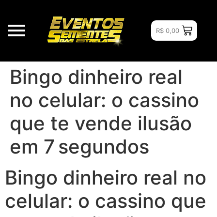
R$
0,00
Bingo dinheiro real
no celular: o cassino
que te vende ilusão
em 7 segundos
Bingo dinheiro real no
celular: o cassino que