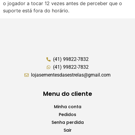
o jogador a tocar 12 vezes antes de perceber que o
suporte está fora do horário.
(41) 99822-7832
(41) 99822-7832
lojasementesdasestrelas@gmail.com
Menu do cliente
Minha conta
Pedidos
Senha perdida
Sair