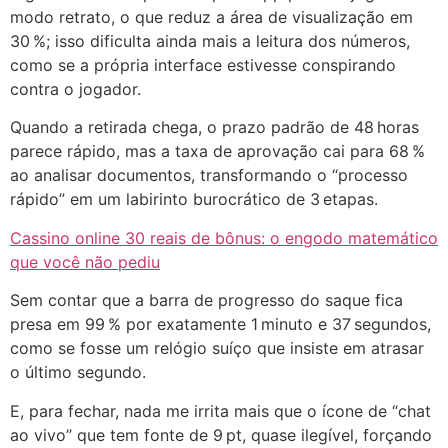
modo retrato, o que reduz a área de visualização em
30 %; isso dificulta ainda mais a leitura dos números,
como se a própria interface estivesse conspirando
contra o jogador.
Quando a retirada chega, o prazo padrão de 48 horas
parece rápido, mas a taxa de aprovação cai para 68 %
ao analisar documentos, transformando o “processo
rápido” em um labirinto burocrático de 3 etapas.
Cassino online 30 reais de bônus: o engodo matemático
que você não pediu
Sem contar que a barra de progresso do saque fica
presa em 99 % por exatamente 1 minuto e 37 segundos,
como se fosse um relógio suíço que insiste em atrasar
o último segundo.
E, para fechar, nada me irrita mais que o ícone de “chat
ao vivo” que tem fonte de 9 pt, quase ilegível, forçando