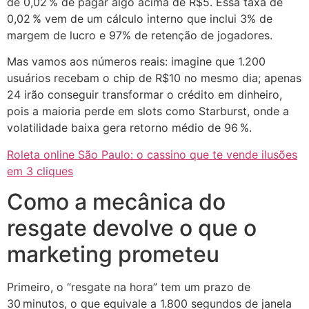
de 0,02 % de pagar algo acima de R$5. Essa taxa de
0,02 % vem de um cálculo interno que inclui 3% de
margem de lucro e 97% de retenção de jogadores.
Mas vamos aos números reais: imagine que 1.200
usuários recebam o chip de R$10 no mesmo dia; apenas
24 irão conseguir transformar o crédito em dinheiro,
pois a maioria perde em slots como Starburst, onde a
volatilidade baixa gera retorno médio de 96 %.
Roleta online São Paulo: o cassino que te vende ilusões
em 3 cliques
Como a mecânica do
resgate devolve o que o
marketing prometeu
Primeiro, o “resgate na hora” tem um prazo de
30 minutos, o que equivale a 1.800 segundos de janela