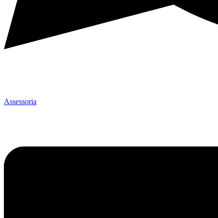
Assessoria