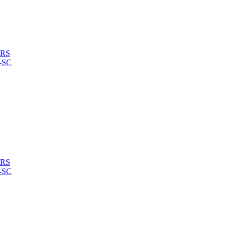
-RS
s-SC
-RS
s-SC