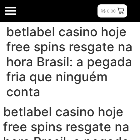
R$
0,00
betlabel casino hoje
free spins resgate na
hora Brasil: a pegada
fria que ninguém
conta
betlabel casino hoje
free spins resgate na