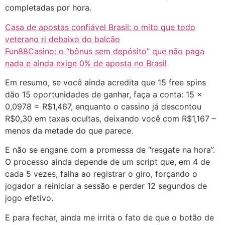
completadas por hora.
Casa de apostas confiável Brasil: o mito que todo
veterano ri debaixo do balcão
Fun88Casino: o “bônus sem depósito” que não paga
nada e ainda exige 0% de aposta no Brasil
Em resumo, se você ainda acredita que 15 free spins
dão 15 oportunidades de ganhar, faça a conta: 15 ×
0,0978 = R$1,467, enquanto o cassino já descontou
R$0,30 em taxas ocultas, deixando você com R$1,167 –
menos da metade do que parece.
E não se engane com a promessa de “resgate na hora”.
O processo ainda depende de um script que, em 4 de
cada 5 vezes, falha ao registrar o giro, forçando o
jogador a reiniciar a sessão e perder 12 segundos de
jogo efetivo.
E para fechar, ainda me irrita o fato de que o botão de