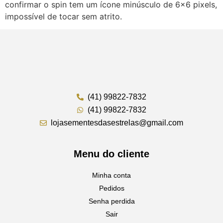
confirmar o spin tem um ícone minúsculo de 6×6 pixels,
impossível de tocar sem atrito.
(41) 99822-7832
(41) 99822-7832
lojasementesdasestrelas@gmail.com
Menu do cliente
Minha conta
Pedidos
Senha perdida
Sair