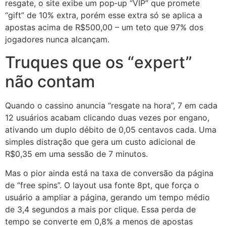
resgate, o site exibe um pop‑up “VIP” que promete
“gift” de 10% extra, porém esse extra só se aplica a
apostas acima de R$500,00 – um teto que 97% dos
jogadores nunca alcançam.
Truques que os “expert”
não contam
Quando o cassino anuncia “resgate na hora”, 7 em cada
12 usuários acabam clicando duas vezes por engano,
ativando um duplo débito de 0,05 centavos cada. Uma
simples distração que gera um custo adicional de
R$0,35 em uma sessão de 7 minutos.
Mas o pior ainda está na taxa de conversão da página
de “free spins”. O layout usa fonte 8pt, que força o
usuário a ampliar a página, gerando um tempo médio
de 3,4 segundos a mais por clique. Essa perda de
tempo se converte em 0,8% a menos de apostas