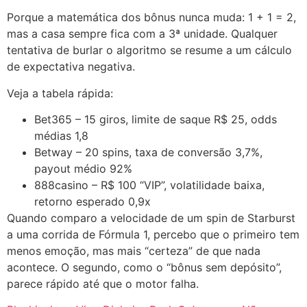
Porque a matemática dos bônus nunca muda: 1 + 1 = 2,
mas a casa sempre fica com a 3ª unidade. Qualquer
tentativa de burlar o algoritmo se resume a um cálculo
de expectativa negativa.
Veja a tabela rápida:
Bet365 – 15 giros, limite de saque R$ 25, odds
médias 1,8
Betway – 20 spins, taxa de conversão 3,7%,
payout médio 92%
888casino – R$ 100 “VIP”, volatilidade baixa,
retorno esperado 0,9x
Quando comparo a velocidade de um spin de Starburst
a uma corrida de Fórmula 1, percebo que o primeiro tem
menos emoção, mas mais “certeza” de que nada
acontece. O segundo, como o “bônus sem depósito”,
parece rápido até que o motor falha.