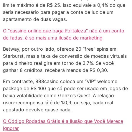
limite máximo é de R$ 25. Isso equivale a 0,4% do que
seria necessário para pagar a conta de luz de um
apartamento de duas vagas.
O “cassino online que paga Fortaleza” não é um conto
de fadas, é só mais uma ilusão de marketing
Betway, por outro lado, oferece 20 “free” spins em
Starburst, mas a taxa de conversão de moedas virtuais
para dinheiro real gira em torno de 3,7%. Se você
ganhar 8 créditos, receberá menos de R$ 0,30.
Em contraste, 888casino coloca um “VIP” welcome
package de R$ 100 que só pode ser usado em jogos de
baixa volatilidade como Gonzo’s Quest. A relação
risco‑recompensa lá é de 1:0,9, ou seja, cada real
apostado devolve quase nada.
O Código Rodadas Grátis é a Ilusão que Você Merece
Ignorar