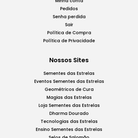
Minha conta
Pedidos
Senha perdida
Sair
Política de Compra
Política de Privacidade
Nossos Sites
Sementes das Estrelas
Eventos Sementes das Estrelas
Geométricos de Cura
Magias das Estrelas
Loja Sementes das Estrelas
Dharma Dourado
Tecnologias das Estrelas
Ensino Sementes das Estrelas
Selos de Salomão