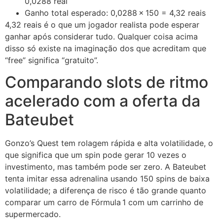
0,0288 real
Ganho total esperado: 0,0288 × 150 = 4,32 reais
4,32 reais é o que um jogador realista pode esperar
ganhar após considerar tudo. Qualquer coisa acima
disso só existe na imaginação dos que acreditam que
“free” significa “gratuito”.
Comparando slots de ritmo
acelerado com a oferta da
Bateubet
Gonzo’s Quest tem rolagem rápida e alta volatilidade, o
que significa que um spin pode gerar 10 vezes o
investimento, mas também pode ser zero. A Bateubet
tenta imitar essa adrenalina usando 150 spins de baixa
volatilidade; a diferença de risco é tão grande quanto
comparar um carro de Fórmula 1 com um carrinho de
supermercado.