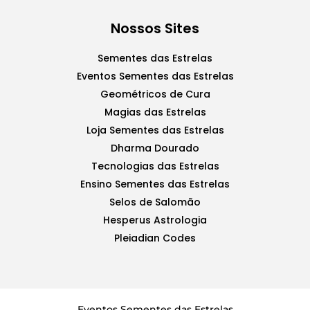
Nossos Sites
Sementes das Estrelas
Eventos Sementes das Estrelas
Geométricos de Cura
Magias das Estrelas
Loja Sementes das Estrelas
Dharma Dourado
Tecnologias das Estrelas
Ensino Sementes das Estrelas
Selos de Salomão
Hesperus Astrologia
Pleiadian Codes
Eventos Sementes das Estrelas