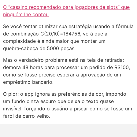
O “cassino recomendado para jogadores de slots” que
ninguém lhe contou
Se você tentar otimizar sua estratégia usando a fórmula
de combinação C(20,10)=184756, verá que a
complexidade é ainda maior que montar um
quebra‑cabeça de 5000 peças.
Mas o verdadeiro problema está na tela de retirada:
demora 48 horas para processar um pedido de R$100,
como se fosse preciso esperar a aprovação de um
empréstimo bancário.
O pior: o app ignora as preferências de cor, impondo
um fundo cinza escuro que deixa o texto quase
invisível, forçando o usuário a piscar como se fosse um
farol de carro velho.